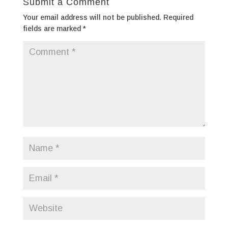
Submit a Comment
Your email address will not be published.
Required
fields are marked
*