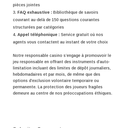
pièces jointes
FAQ exhaustive :
Bibliothèque de savoirs
couvrant au-delà de 150 questions courantes
structurées par catégories
Appel téléphonique :
Service gratuit où nos
agents vous contactent au instant de votre choix
Notre responsable casino s’engage à promouvoir le
jeu responsable en offrant des instruments d’auto-
limitation incluant des limites de dépôt journaliers,
hebdomadaires et par mois, de même que des
options d’exclusion volontaire temporaire ou
permanente. La protection des joueurs fragiles
demeure au centre de nos préoccupations éthiques.