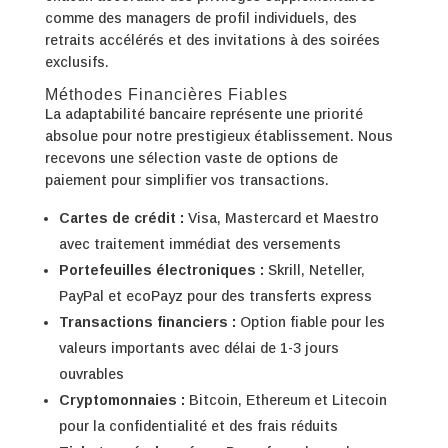
comme des managers de profil individuels, des
retraits accélérés et des invitations à des soirées
exclusifs.
Méthodes Financières Fiables
La adaptabilité bancaire représente une priorité
absolue pour notre prestigieux établissement. Nous
recevons une sélection vaste de options de
paiement pour simplifier vos transactions.
Cartes de crédit :
Visa, Mastercard et Maestro
avec traitement immédiat des versements
Portefeuilles électroniques :
Skrill, Neteller,
PayPal et ecoPayz pour des transferts express
Transactions financiers :
Option fiable pour les
valeurs importants avec délai de 1-3 jours
ouvrables
Cryptomonnaies :
Bitcoin, Ethereum et Litecoin
pour la confidentialité et des frais réduits