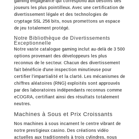
gaming engageante qui correspond aux besoins des
joueurs les plus pointilleux. Avec une certification de
divertissement légale et des technologies de
cryptage SSL 256 bits, nous promettons un espace
de jeu totalement protégé.
Notre Bibliothèque de Divertissements
Exceptionnelle
Notre vaste catalogue gaming inclut au-delà de 3 500
options provenant des développeurs les plus
reconnus de le secteur. Chacun des divertissement
fait bénéficie d’une inspection minutieuse pour
certifier l’impartialité et la clarté. Les mécanismes de
chiffres aléatoires (RNG) exploités sont approuvés
par des laboratoires indépendants reconnus comme
eCOGRA, certifiant ainsi des résultats totalement
neutres.
Machines à Sous et Prix Croissants
Nos machines à sous incarnent le centre vibrant de
notre prestigieux casino. Des créations vidéo
actuelles aux traditionnels à trois cylindres, nous