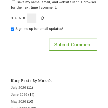
Save my name, email, and website in this browser
for the next time I comment.
3
+
6
=
Sign me up for email updates!
Blog Posts By Month
July 2026
(11)
June 2026
(14)
May 2026
(10)