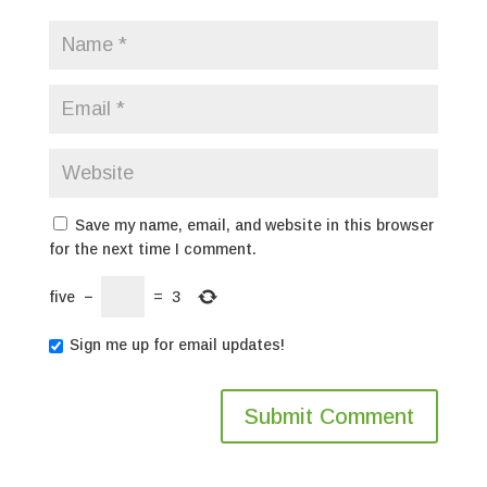
Save my name, email, and website in this browser
for the next time I comment.
five
−
=
3
Sign me up for email updates!