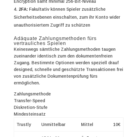
Encryption samt minimal 256-Bit-Niveau
2FA:
Fakultativ können Spieler zusätzliche
Sicherheitsebenen einschalten, zum ihr Konto wider
unauthorisiertem Zugriff zu schützen
Adäquate Zahlungsmethoden fürs
vertrauliches Spielen
Keineswegs sämtliche Zahlungsmethoden taugen
zueinander identisch zum den dokumentenfreien
Zugang. Bestimmte Optionen werden speziell drauf
designed, schnelle und geschützte Transaktionen frei
von zusätzliche Dokumentenprüfung fürs
ermöglichen.
Zahlungsmethode
Transfer-Speed
Diskretion-Stufe
Mindesteinsatz
Trustly
Unmittelbar
Mittel
10€