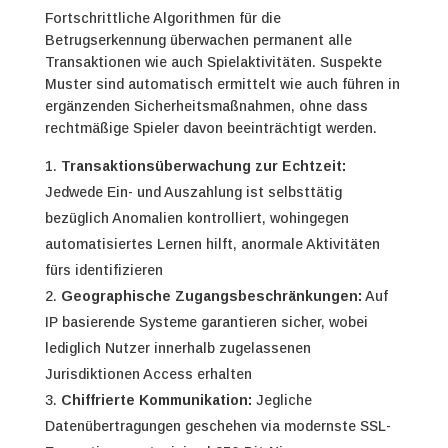
Fortschrittliche Algorithmen für die
Betrugserkennung überwachen permanent alle
Transaktionen wie auch Spielaktivitäten. Suspekte
Muster sind automatisch ermittelt wie auch führen in
ergänzenden Sicherheitsmaßnahmen, ohne dass
rechtmäßige Spieler davon beeinträchtigt werden.
Transaktionsüberwachung zur Echtzeit:
Jedwede Ein- und Auszahlung ist selbsttätig
bezüglich Anomalien kontrolliert, wohingegen
automatisiertes Lernen hilft, anormale Aktivitäten
fürs identifizieren
Geographische Zugangsbeschränkungen:
Auf
IP basierende Systeme garantieren sicher, wobei
lediglich Nutzer innerhalb zugelassenen
Jurisdiktionen Access erhalten
Chiffrierte Kommunikation:
Jegliche
Datenübertragungen geschehen via modernste SSL-