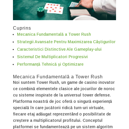
Cuprins
Mecanica Fundamentală a Tower Rush
Strategii Avansate Pentru Maximizarea Câștigurilor
Caracteristici Distinctive Ale Gameplay-ului
Sistemul De Multiplicatori Progresivi
Performanță Tehnică și Optimizare
Mecanica Fundamentală a Tower Rush
Noi suntem Tower Rush, un game de casino inovator
ce combină elementele clasice ale jocurilor de noroc
cu sisteme inspirate de la universul tower defense.
Platforma noastră de joc oferă o singură experiență
specială în care jucătorii ridică turn-uri virtuale,
fiecare etaj adăugat reprezentând o posibilitate de
creștere a multiplicatorul profitului. Conceptul
platformei se fundamentează pe un sistem algoritm