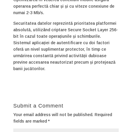
operarea perfectă chiar și și cu viteze conexiune de
numai 2-3 Mb/s.
Securitatea datelor reprezintă prioritatea platformei
absolută, utilizând criptare Secure Socket Layer 256-
bit în cazul toate operațiunile și schimburile.
Sistemul aplicației de autentificare cu doi factori
oferă un nivel suplimentar protector, în timp ce
urmărirea constantă privind activității dubioase
previne accesarea neautorizat precum și protejează
banii jucătorilor.
Submit a Comment
Your email address will not be published.
Required
fields are marked
*