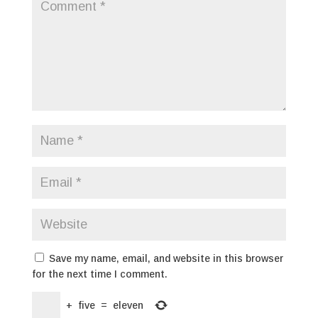
Save my name, email, and website in this browser
for the next time I comment.
+
five
=
eleven