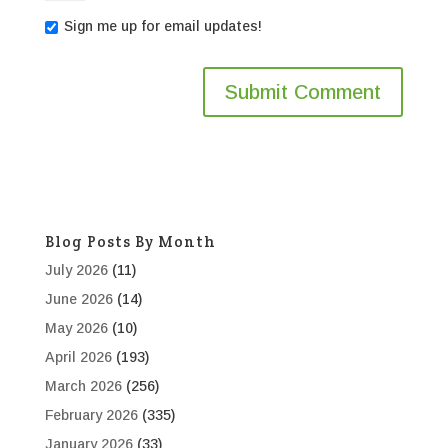
Sign me up for email updates!
Blog Posts By Month
July 2026
(11)
June 2026
(14)
May 2026
(10)
April 2026
(193)
March 2026
(256)
February 2026
(335)
January 2026
(33)