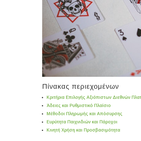
Πίνακας περιεχομένων
Κριτήρια Επιλογής Αξιόπιστων Διεθνών Πλ
Άδειες και Ρυθμιστικό Πλαίσιο
Μέθοδοι Πληρωμής και Απόσυρσης
Ευρύτητα Παιχνιδιών και Πάροχοι
Κινητή Χρήση και Προσβασιμότητα