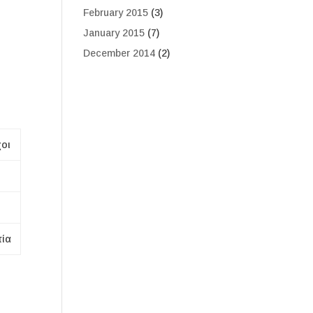
February 2015
(3)
January 2015
(7)
December 2014
(2)
οι
τία