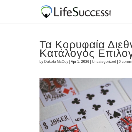
Τα Κορυφαία Διεθ
Κατάλογος Επιλογ
by
Dakota McCoy
|
Apr 1, 2026
|
Uncategorized
|
0 comm