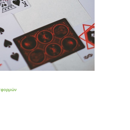
ατφορμών