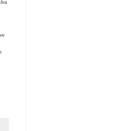
ίδια
ουν
e