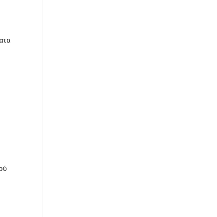
ματα
νού