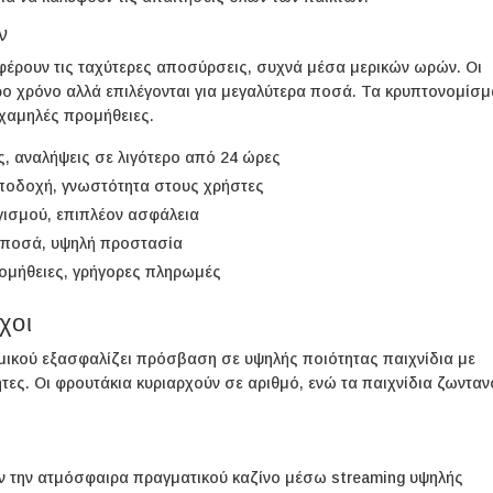
ν
φέρουν τις ταχύτερες αποσύρσεις, συχνά μέσα μερικών ωρών. Οι
ρο χρόνο αλλά επιλέγονται για μεγαλύτερα ποσά. Τα κρυπτονομίσ
 χαμηλές προμήθειες.
ς, αναλήψεις σε λιγότερο από 24 ώρες
 αποδοχή, γνωστότητα στους χρήστες
ισμού, επιπλέον ασφάλεια
α ποσά, υψηλή προστασία
ομήθειες, γρήγορες πληρωμές
χοι
ικού εξασφαλίζει πρόσβαση σε υψηλής ποιότητας παιχνίδια με
τες. Οι φρουτάκια κυριαρχούν σε αριθμό, ενώ τα παιχνίδια ζωντα
ν την ατμόσφαιρα πραγματικού καζίνο μέσω streaming υψηλής