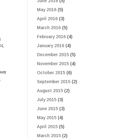
June 2016
(5)
May 2016
(5)
April 2016
(3)
March 2016
(5)
February 2016
(4)
η
ες
January 2016
(4)
December 2015
(5)
November 2015
(4)
ωνα
October 2015
(6)
ς
September 2015
(2)
August 2015
(2)
July 2015
(3)
June 2015
(3)
May 2015
(4)
April 2015
(5)
March 2015
(2)