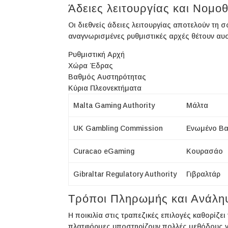
Άδειες λειτουργίας και Νομοθ
Οι διεθνείς άδειες λειτουργίας αποτελούν τη
αναγνωρισμένες ρυθμιστικές αρχές θέτουν αυσ
Ρυθμιστική Αρχή
Χώρα Έδρας
Βαθμός Αυστηρότητας
Κύρια Πλεονεκτήματα
Malta Gaming Authority
Μάλτα
UK Gambling Commission
Ενωμένο Βα
Curacao eGaming
Κουρασάο
Gibraltar Regulatory Authority
Γιβραλτάρ
Τρόποι Πληρωμής και Ανάλη
Η ποικιλία στις τραπεζικές επιλογές καθορίζει
πλατφόρμες υποστηρίζουν πολλές μεθόδους γι