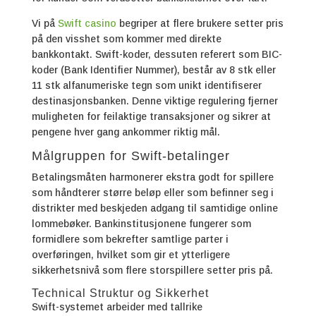
Vi på
Swift casino
begriper at flere brukere setter pris
på den visshet som kommer med direkte
bankkontakt. Swift-koder, dessuten referert som BIC-
koder (Bank Identifier Nummer), består av 8 stk eller
11 stk alfanumeriske tegn som unikt identifiserer
destinasjonsbanken. Denne viktige regulering fjerner
muligheten for feilaktige transaksjoner og sikrer at
pengene hver gang ankommer riktig mål.
Målgruppen for Swift-betalinger
Betalingsmåten harmonerer ekstra godt for spillere
som håndterer større beløp eller som befinner seg i
distrikter med beskjeden adgang til samtidige online
lommebøker. Bankinstitusjonene fungerer som
formidlere som bekrefter samtlige parter i
overføringen, hvilket som gir et ytterligere
sikkerhetsnivå som flere storspillere setter pris på.
Technical Struktur og Sikkerhet
Swift-systemet arbeider med tallrike