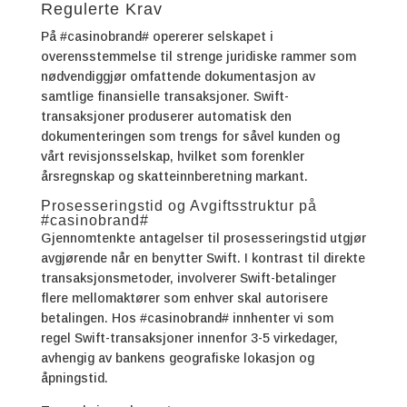
Regulerte Krav
På #casinobrand# opererer selskapet i
overensstemmelse til strenge juridiske rammer som
nødvendiggjør omfattende dokumentasjon av
samtlige finansielle transaksjoner. Swift-
transaksjoner produserer automatisk den
dokumenteringen som trengs for såvel kunden og
vårt revisjonsselskap, hvilket som forenkler
årsregnskap og skatteinnberetning markant.
Prosesseringstid og Avgiftsstruktur på
#casinobrand#
Gjennomtenkte antagelser til prosesseringstid utgjør
avgjørende når en benytter Swift. I kontrast til direkte
transaksjonsmetoder, involverer Swift-betalinger
flere mellomaktører som enhver skal autorisere
betalingen. Hos #casinobrand# innhenter vi som
regel Swift-transaksjoner innenfor 3-5 virkedager,
avhengig av bankens geografiske lokasjon og
åpningstid.