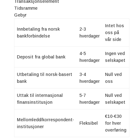
Transaksjonselement
Tidsramme
Gebyr
Intet hos
Innbetaling fra norsk
2-3
oss på
bankforbindelse
hverdager
vår side
4-5
Ingen ved
Deposit fra global bank
hverdager
selskapet
Utbetaling til norsk-basert
3-4
Null ved
bank
hverdager
oss
Uttak til internasjonal
5-7
Null ved
finansinstitusjon
hverdager
selskapet
€10-€30
Mellomledd/korrespondent-
Fleksibel
for hver
institusjoner
overføring