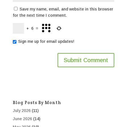
Save my name, email, and website in this browser
for the next time I comment.
+
6
=
Sign me up for email updates!
Blog Posts By Month
July 2026
(11)
June 2026
(14)
May 2026
(10)