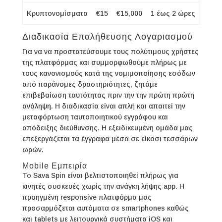
Κρυπτονομίσματα
€15
€15,000
1 έως 2 ώρες
Διαδικασία Επαλήθευσης Λογαριασμού
Για να να προστατεύσουμε τους πολύτιμους χρήστες
της πλατφόρμας και συμμορφωθούμε πλήρως με
τους κανονισμούς κατά της νομιμοποίησης εσόδων
από παράνομες δραστηριότητες, ζητάμε
επιβεβαίωση ταυτότητας πριν την την πρώτη πρώτη
ανάληψη. Η διαδικασία είναι απλή και απαιτεί την
μεταφόρτωση ταυτοποιητικού εγγράφου και
απόδειξης διεύθυνσης. Η εξειδικευμένη ομάδα μας
επεξεργάζεται τα έγγραφα μέσα σε είκοσι τεσσάρων
ωρών.
Mobile Εμπειρία
Το Sava Spin είναι βελτιστοποιηθεί πλήρως για
κινητές συσκευές χωρίς την ανάγκη λήψης app. Η
προηγμένη responsive πλατφόρμα μας
προσαρμόζεται αυτόματα σε smartphones καθώς
και tablets με λειτουργικά συστήματα iOS και