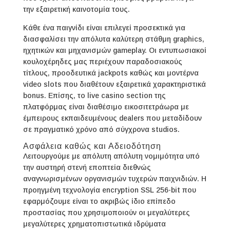
την εξαιρετική καινοτομία τους.
Κάθε ένα παιγνίδι είναι επιλεγεί προσεκτικά για
διασφαλίσει την απόλυτα καλύτερη στάθμη graphics,
ηχητικών και μηχανισμών gameplay. Οι εντυπωσιακοί
κουλοχέρηδες μας περιέχουν παραδοσιακούς
τίτλους, προοδευτικά jackpots καθώς και μοντέρνα
video slots που διαθέτουν εξαιρετικά χαρακτηριστικά
bonus. Επίσης, το live casino section της
πλατφόρμας είναι διαθέσιμο εικοσιτετράωρα με
έμπειρους εκπαιδευμένους dealers που μεταδίδουν
σε πραγματικό χρόνο από σύγχρονα studios.
Ασφάλεια καθώς και Αδειοδότηση
Λειτουργούμε με απόλυτη απόλυτη νομιμότητα υπό
την αυστηρή στενή εποπτεία διεθνώς
αναγνωρισμένων οργανισμών τυχερών παιχνιδιών. Η
προηγμένη τεχνολογία encryption SSL 256-bit που
εφαρμόζουμε είναι το ακριβώς ίδιο επίπεδο
προστασίας που χρησιμοποιούν οι μεγαλύτερες
μεγαλύτερες χρηματοπιστωτικά ιδρύματα