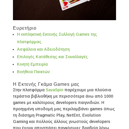
Ευρετήριο
Η εκπληκτική Εκτενής Συλλογή Games της
πλατφόρμας
Ασφάλεια και Αδειοδότηση
Επιλογές Κατάθεσης και Συναλλαγές
Κινητή Εμπειρία
Βοήθεια Παικτών
Η Εκτενής Γκάμα Games μας
Στην πλατφόρμα
SavaSpin
παρέχουμε μια πλούσια
τεράστια βιβλιοθήκη με περισσότερα άνω από 1000
games με καλύτερους developers παιγνιδιών. Η
προηγμένη υποδομή μας περιλαμβάνει games όπως
τη διάσημη Pragmatic Play, NetEnt, Evolution
Gaming και πολλούς άλλους γνωστούς developers
που έχουν αποσπάσει παγκόσμιες βραβεία λόγω