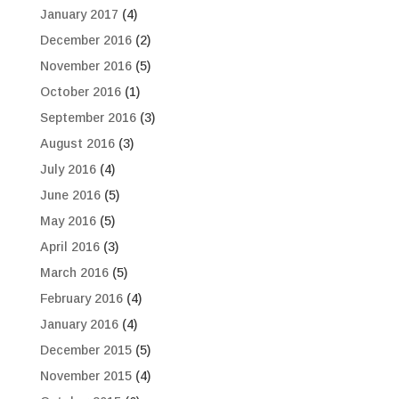
January 2017
(4)
December 2016
(2)
November 2016
(5)
October 2016
(1)
September 2016
(3)
August 2016
(3)
July 2016
(4)
June 2016
(5)
May 2016
(5)
April 2016
(3)
March 2016
(5)
February 2016
(4)
January 2016
(4)
December 2015
(5)
November 2015
(4)