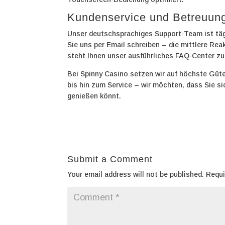
Kundenservice und Betreuun
Unser deutschsprachiges Support-Team ist tägl
Sie uns per Email schreiben – die mittlere Reak
steht Ihnen unser ausführliches FAQ-Center zu
Bei Spinny Casino setzen wir auf höchste Güte
bis hin zum Service – wir möchten, dass Sie si
genießen könnt.
Submit a Comment
Your email address will not be published.
Requi