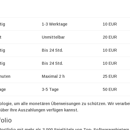
tig
1-3 Werktage
10 EUR
t
Unmittelbar
20 EUR
tig
Bis 24 Std.
10 EUR
tig
Bis 24 Std.
10 EUR
nuten
Maximal 2 h
25 EUR
age
3-5 Tage
50 EUR
logie, um alle monetären Überweisungen zu schützen. Wir verarbe
 über Ihre Auszahlungen verfügen kannst.
olio
Portfolio mit mehr als 3.000 Spieltiteln von Top- Softwareanbietern