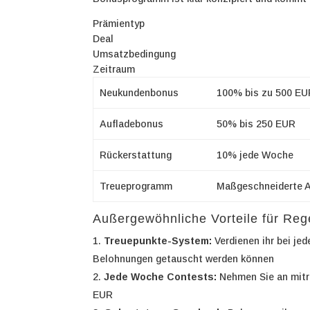
Prämientyp
Deal
Umsatzbedingung
Zeitraum
Neukundenbonus
100% bis zu 500 EUR
Aufladebonus
50% bis 250 EUR
Rückerstattung
10% jede Woche
Treueprogramm
Maßgeschneiderte 
Außergewöhnliche Vorteile für Re
Treuepunkte-System:
Verdienen ihr bei je
Belohnungen getauscht werden können
Jede Woche Contests:
Nehmen Sie an mitre
EUR