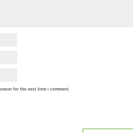
rowser for the next time I comment.