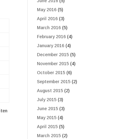
June 2016
(5)
May 2016
(5)
April 2016
(3)
March 2016
(5)
February 2016
(4)
January 2016
(4)
December 2015
(5)
November 2015
(4)
October 2015
(6)
September 2015
(2)
August 2015
(2)
July 2015
(3)
June 2015
(3)
iten
May 2015
(4)
April 2015
(5)
March 2015
(2)
.