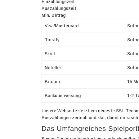
Einzahlungszeit
Auszahlungszeit
Min. Betrag
Visa/Mastercard
Sofor
Trustly
Sofor
Skrill
Sofor
Neteller
Sofor
Bitcoin
15 Mi
Banküberweisung
1-2 T
Unsere Webseite setzt ein neueste SSL-Techno
Auszahlungen zeitnah und klar, damit ihr rasch
Das Umfangreiches Spielportf
Spinny Casino präsentiert ein eindrucksvolles 