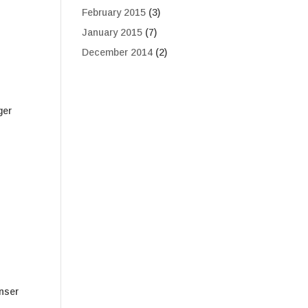
February 2015
(3)
January 2015
(7)
December 2014
(2)
ger
nser