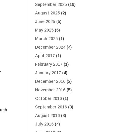
September 2025
(19)
August 2025
(2)
June 2025
(5)
May 2025
(6)
March 2025
(1)
December 2024
(4)
April 2017
(1)
February 2017
(1)
.
January 2017
(4)
December 2016
(2)
November 2016
(5)
October 2016
(1)
September 2016
(3)
auch
August 2016
(3)
July 2016
(4)