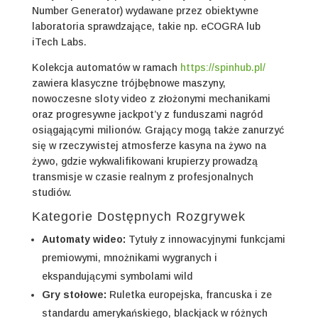
Number Generator) wydawane przez obiektywne
laboratoria sprawdzające, takie np. eCOGRA lub
iTech Labs.
Kolekcja automatów w ramach
https://spinhub.pl/
zawiera klasyczne trójbębnowe maszyny,
nowoczesne sloty video z złożonymi mechanikami
oraz progresywne jackpot’y z funduszami nagród
osiągającymi milionów. Grający mogą także zanurzyć
się w rzeczywistej atmosferze kasyna na żywo na
żywo, gdzie wykwalifikowani krupierzy prowadzą
transmisje w czasie realnym z profesjonalnych
studiów.
Kategorie Dostępnych Rozgrywek
Automaty wideo:
Tytuły z innowacyjnymi funkcjami
premiowymi, mnożnikami wygranych i
ekspandującymi symbolami wild
Gry stołowe:
Ruletka europejska, francuska i ze
standardu amerykańskiego, blackjack w różnych