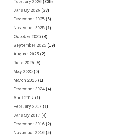
February 2026
(335)
January 2026
(33)
December 2025
(5)
November 2025
(1)
October 2025
(4)
September 2025
(19)
August 2025
(2)
June 2025
(5)
May 2025
(6)
March 2025
(1)
December 2024
(4)
April 2017
(1)
February 2017
(1)
January 2017
(4)
December 2016
(2)
November 2016
(5)