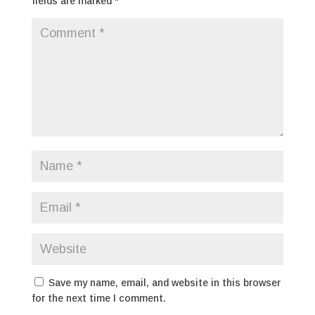
fields are marked
*
Save my name, email, and website in this browser
for the next time I comment.