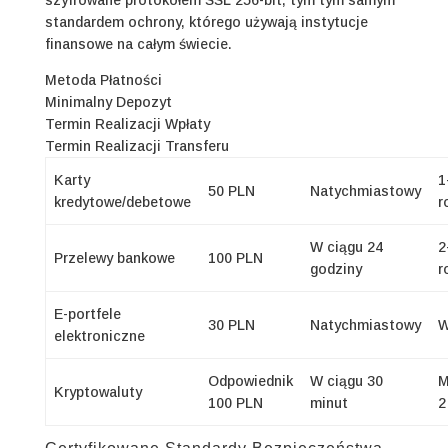
standardem ochrony, którego używają instytucje
finansowe na całym świecie.
Metoda Płatności
Minimalny Depozyt
Termin Realizacji Wpłaty
Termin Realizacji Transferu
Karty
1
50 PLN
Natychmiastowy
kredytowe/debetowe
r
W ciągu 24
2
Przelewy bankowe
100 PLN
godziny
r
E-portfele
30 PLN
Natychmiastowy
W
elektroniczne
Odpowiednik
W ciągu 30
M
Kryptowaluty
100 PLN
minut
2