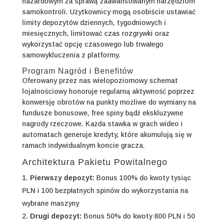
hazardowym za sprawą zaawansowanym narzędziom
samokontroli. Użytkownicy mogą osobiście ustawiać
limity depozytów dziennych, tygodniowych i
miesięcznych, limitować czas rozgrywki oraz
wykorzystać opcję czasowego lub trwałego
samowykluczenia z platformy.
Program Nagród i Benefitów
Oferowany przez nas wielopoziomowy schemat
lojalnościowy honoruje regularną aktywność poprzez
konwersję obrotów na punkty możliwe do wymiany na
fundusze bonusowe, free spiny bądź ekskluzywne
nagrody rzeczowe. Każda stawka w grach wideo i
automatach generuje kredyty, które akumulują się w
ramach indywidualnym koncie gracza.
Architektura Pakietu Powitalnego
Pierwszy depozyt:
Bonus 100% do kwoty tysiąc
PLN i 100 bezpłatnych spinów do wykorzystania na
wybrane maszyny
Drugi depozyt:
Bonus 50% do kwoty 800 PLN i 50