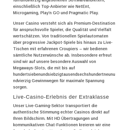
einschließlich Top-Anbieter wie NetEnt,
Microgaming, Play’n GO und Pragmatic Play.
Unser Casino versteht sich als Premium-Destination
für anspruchsvolle Spieler, die Qualität und Vielfalt
wertschätzen. Von traditionellen Spielautomaten
über progressive Jackpot-Spiele bis hinaus zu Live-
Tischen mit erfahrenen Croupiers – wir bedienen
sämtliche Nutzerwünsche ab. Insbesondere erfreut
sind wir auf unsere besondere Auswahl von
Megaways-Slots, die mit bis auf
hundertsiebenundsiebzigtausendsechshundertneunu
ndvierzig Gewinnwegen für maximale Spannung
sorgen.
Live-Casino-Erlebnis der Extraklasse
Unser Live-Gaming-Sektor transportiert die
authentische Stimmung echter Casinos direkt auf
Ihren Bildschirm. Mit HD Übertragungen und
kommunikativen Chat-Funktionen kreieren wir eine