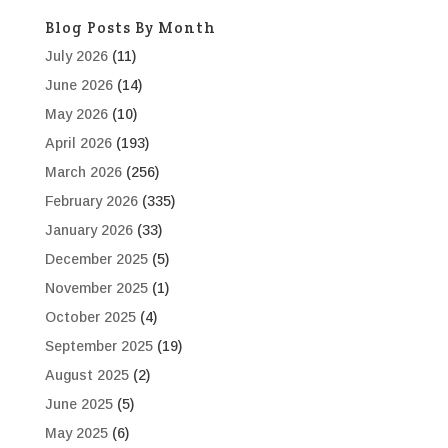
Blog Posts By Month
July 2026
(11)
June 2026
(14)
May 2026
(10)
April 2026
(193)
March 2026
(256)
February 2026
(335)
January 2026
(33)
December 2025
(5)
November 2025
(1)
October 2025
(4)
September 2025
(19)
August 2025
(2)
June 2025
(5)
May 2025
(6)