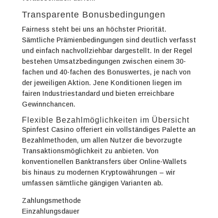
Transparente Bonusbedingungen
Fairness steht bei uns an höchster Priorität.
Sämtliche Prämienbedingungen sind deutlich verfasst
und einfach nachvollziehbar dargestellt. In der Regel
bestehen Umsatzbedingungen zwischen einem 30-
fachen und 40-fachen des Bonuswertes, je nach von
der jeweiligen Aktion. Jene Konditionen liegen im
fairen Industriestandard und bieten erreichbare
Gewinnchancen.
Flexible Bezahlmöglichkeiten im Übersicht
Spinfest Casino offeriert ein vollständiges Palette an
Bezahlmethoden, um allen Nutzer die bevorzugte
Transaktionsmöglichkeit zu anbieten. Von
konventionellen Banktransfers über Online-Wallets
bis hinaus zu modernen Kryptowährungen – wir
umfassen sämtliche gängigen Varianten ab.
Zahlungsmethode
Einzahlungsdauer