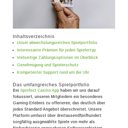
Inhaltsverzeichnis
Unser abwechslungsreiches Spielportfolio
Interessante Prämien für jeden Spielertyp
Vielseitige Zahlungsoptionen im Überblick
Genehmigung und Spielerschutz
Kompetenter Support rund um die Uhr
Das umfangreiches Spielportfolio
Bei
Spinfest Casino App
haben wir uns darauf
fokussiert, unseren Mitgliedern ein besonderes
Gaming-Erlebnis zu offerieren, das deutlich über
jedes Standard-Angebot überschreitet. Unsere
Platform umfasst über dreitausendfünfhundert
sorgfältig ausgewählte Spiele von mehr als
fünfundvierzig angesehenen Softwareanbietern,