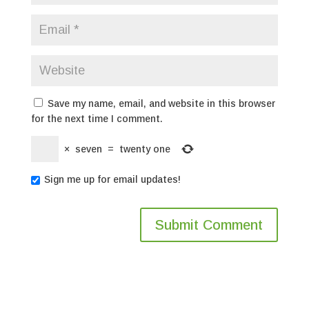
Save my name, email, and website in this browser
for the next time I comment.
×
seven
=
twenty one
Sign me up for email updates!