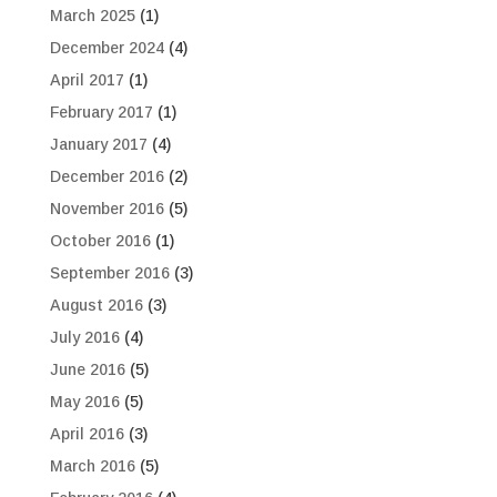
March 2025
(1)
December 2024
(4)
April 2017
(1)
February 2017
(1)
January 2017
(4)
December 2016
(2)
November 2016
(5)
October 2016
(1)
September 2016
(3)
August 2016
(3)
July 2016
(4)
June 2016
(5)
May 2016
(5)
April 2016
(3)
March 2016
(5)