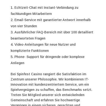
Echtzeit-Chat mit Instant-Verbindung zu
fachkundigen Mitarbeitern
Email-Service mit garantierter Antwort innerhalb
von vier Stunden
Ausführlicher FAQ-Bereich mit über 100 detailliert
beantworteten Fragen
Video-Anleitungen für neue Nutzer und
komplizierte Funktionen
Phone- Support für dringende oder komplexe
Anliegen
Bei Spinfest Casino rangiert die Satisfaktion im
Zentrum unserer Philosophie. Wir kombinieren IT-
Innovation mit kundenzentriertem Service, um ein
Spielvergnügen zu schaffen, das Benchmarks setzt.
Treten Sie Mitglied unserer sich entwickelnden
Gemeinschaft und erfahren Sie hochwertige
Vergnügen in einem sicheren, gerechten und