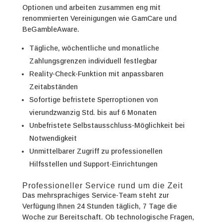
Optionen und arbeiten zusammen eng mit
renommierten Vereinigungen wie GamCare und
BeGambleAware.
Tägliche, wöchentliche und monatliche
Zahlungsgrenzen individuell festlegbar
Reality-Check-Funktion mit anpassbaren
Zeitabständen
Sofortige befristete Sperroptionen von
vierundzwanzig Std. bis auf 6 Monaten
Unbefristete Selbstausschluss-Möglichkeit bei
Notwendigkeit
Unmittelbarer Zugriff zu professionellen
Hilfsstellen und Support-Einrichtungen
Professioneller Service rund um die Zeit
Das mehrsprachiges Service-Team steht zur
Verfügung Ihnen 24 Stunden täglich, 7 Tage die
Woche zur Bereitschaft. Ob technologische Fragen,