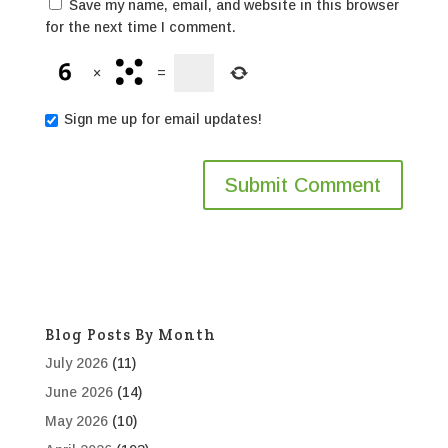
Save my name, email, and website in this browser
for the next time I comment.
×
=
Sign me up for email updates!
Blog Posts By Month
July 2026
(11)
June 2026
(14)
May 2026
(10)