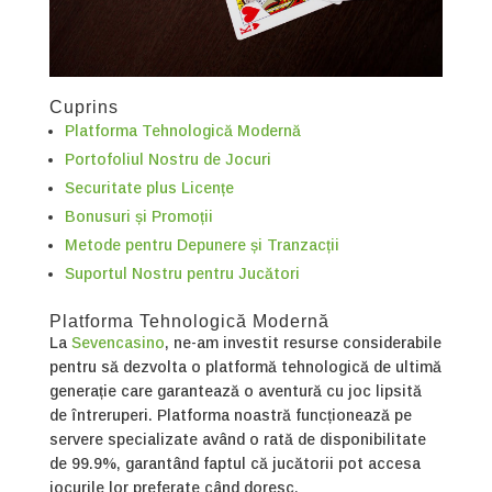
Cuprins
Platforma Tehnologică Modernă
Portofoliul Nostru de Jocuri
Securitate plus Licențe
Bonusuri și Promoții
Metode pentru Depunere și Tranzacții
Suportul Nostru pentru Jucători
Platforma Tehnologică Modernă
La
Sevencasino
, ne-am investit resurse considerabile
pentru să dezvolta o platformă tehnologică de ultimă
generație care garantează o aventură cu joc lipsită
de întreruperi. Platforma noastră funcționează pe
servere specializate având o rată de disponibilitate
de 99.9%, garantând faptul că jucătorii pot accesa
jocurile lor preferate când doresc.