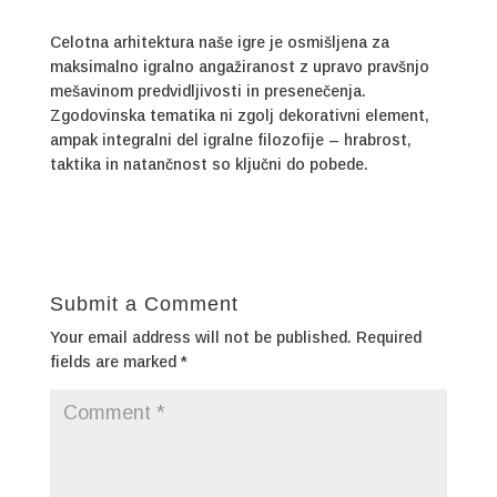
Celotna arhitektura naše igre je osmišljena za
maksimalno igralno angažiranost z upravo pravšnjo
mešavinom predvidljivosti in presenečenja.
Zgodovinska tematika ni zgolj dekorativni element,
ampak integralni del igralne filozofije – hrabrost,
taktika in natančnost so ključni do pobede.
Submit a Comment
Your email address will not be published.
Required
fields are marked
*