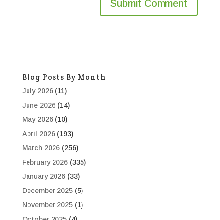
Blog Posts By Month
July 2026
(11)
June 2026
(14)
May 2026
(10)
April 2026
(193)
March 2026
(256)
February 2026
(335)
January 2026
(33)
December 2025
(5)
November 2025
(1)
October 2025
(4)