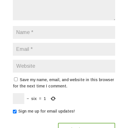
Save my name, email, and website in this browser
for the next time I comment.
−
six
=
1
Sign me up for email updates!