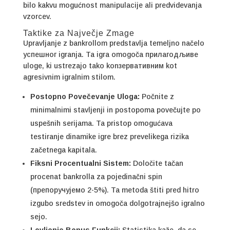
bilo kakvu mogućnost manipulacije ali predvidevanja
vzorcev.
Taktike za Največje Zmage
Upravljanje z bankrollom predstavlja temeljno načelo
успешног igranja. Ta igra omogoča прилагодљиве
uloge, ki ustrezajo tako konзервативним kot
agresivnim igralnim stilom.
Postopno Povečevanje Uloga:
Počnite z
minimalnimi stavljenji in postopoma povečujte po
uspešnih serijama. Ta pristop omogućava
testiranje dinamike igre brez prevelikega rizika
začetnega kapitala.
Fiksni Procentualni Sistem:
Določite tačan
procenat bankrolla za pojedinačni spin
(препоручујемо 2-5%). Ta metoda štiti pred hitro
izgubo sredstev in omogoča dolgotrajnejšo igralno
sejo.