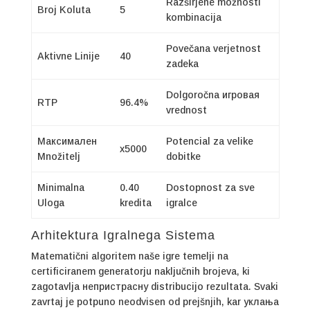
Razširjene možnosti
Broj Koluta
5
kombinacija
Povečana verjetnost
Aktivne Linije
40
zadeka
Dolgoročna игровая
RTP
96.4%
vrednost
Максимален
Potencial za velike
x5000
Množitelj
dobitke
Minimalna
0.40
Dostopnost za sve
Uloga
kredita
igralce
Arhitektura Igralnega Sistema
Matematični algoritem naše igre temelji na
certificiranem generatorju naključnih brojeva, ki
zagotavlja непристрасну distribucijo rezultata. Svaki
zavrtaj je potpuno neodvisen od prejšnjih, kar уклања