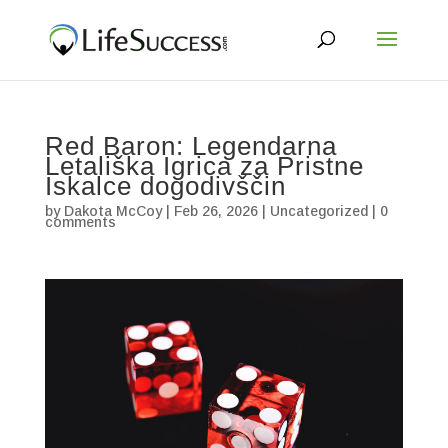
Red Baron: Legendarna
Letališka Igrica za Pristne
Iskalce dogodivščin
by
Dakota McCoy
|
Feb 26, 2026
|
Uncategorized
|
0
comments