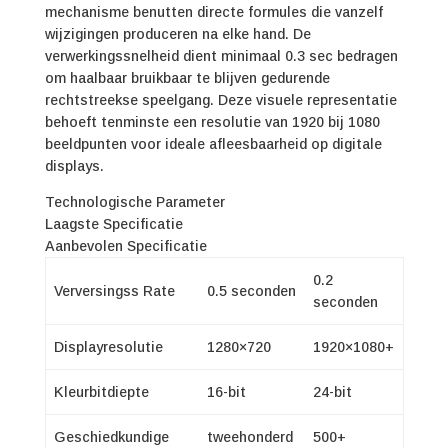
mechanisme benutten directe formules die vanzelf
wijzigingen produceren na elke hand. De
verwerkingssnelheid dient minimaal 0.3 sec bedragen
om haalbaar bruikbaar te blijven gedurende
rechtstreekse speelgang. Deze visuele representatie
behoeft tenminste een resolutie van 1920 bij 1080
beeldpunten voor ideale afleesbaarheid op digitale
displays.
Technologische Parameter
Laagste Specificatie
Aanbevolen Specificatie
0.2
Verversingss Rate
0.5 seconden
seconden
Displayresolutie
1280×720
1920×1080+
Kleurbitdiepte
16-bit
24-bit
Geschiedkundige
tweehonderd
500+