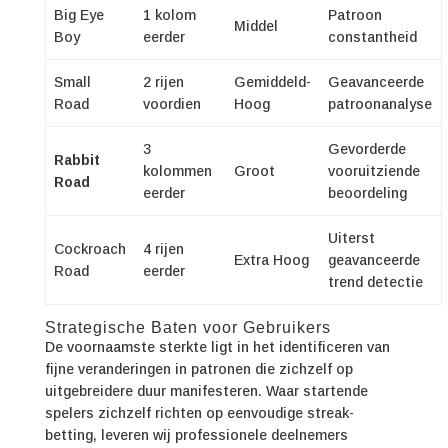
Big Eye
1 kolom
Patroon
Middel
Boy
eerder
constantheid
Small
2 rijen
Gemiddeld-
Geavanceerde
Road
voordien
Hoog
patroonanalyse
3
Gevorderde
Rabbit
kolommen
Groot
vooruitziende
Road
eerder
beoordeling
Uiterst
Cockroach
4 rijen
Extra Hoog
geavanceerde
Road
eerder
trend detectie
Strategische Baten voor Gebruikers
De voornaamste sterkte ligt in het identificeren van
fijne veranderingen in patronen die zichzelf op
uitgebreidere duur manifesteren. Waar startende
spelers zichzelf richten op eenvoudige streak-
betting, leveren wij professionele deelnemers