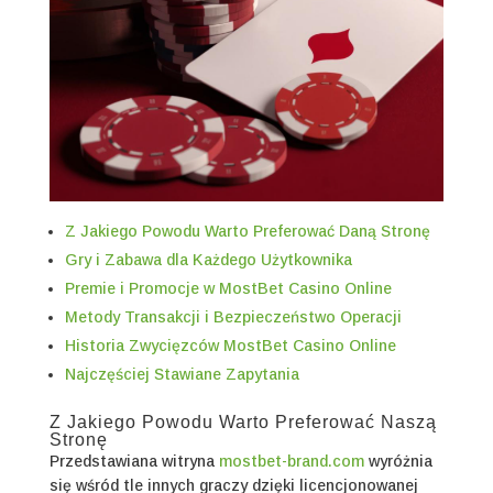
Z Jakiego Powodu Warto Preferować Daną Stronę
Gry i Zabawa dla Każdego Użytkownika
Premie i Promocje w MostBet Casino Online
Metody Transakcji i Bezpieczeństwo Operacji
Historia Zwycięzców MostBet Casino Online
Najczęściej Stawiane Zapytania
Z Jakiego Powodu Warto Preferować Naszą
Stronę
Przedstawiana witryna
mostbet-brand.com
wyróżnia
się wśród tle innych graczy dzięki licencjonowanej