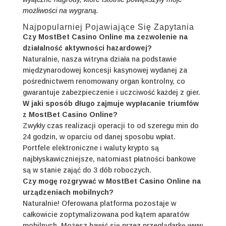
możliwości na wygraną.
Najpopularniej Pojawiające Się Zapytania
Czy MostBet Casino Online ma zezwolenie na
działalność aktywności hazardowej?
Naturalnie, nasza witryna działa na podstawie
międzynarodowej koncesji kasynowej wydanej za
pośrednictwem renomowany organ kontrolny, co
gwarantuje zabezpieczenie i uczciwość każdej z gier.
W jaki sposób długo zajmuje wypłacanie triumfów
z MostBet Casino Online?
Zwykły czas realizacji operacji to od szeregu min do
24 godzin, w oparciu od danej sposobu wpłat.
Portfele elektroniczne i waluty krypto są
najbłyskawiczniejsze, natomiast płatności bankowe
są w stanie zająć do 3 dób roboczych.
Czy mogę rozgrywać w MostBet Casino Online na
urządzeniach mobilnych?
Naturalnie! Oferowana platforma pozostaje w
całkowicie zoptymalizowana pod kątem aparatów
mobilnych. Możesz bawić się przez przeglądarkę www