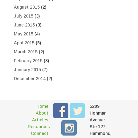
August 2015
(2)
July 2015
(3)
June 2015
(3)
May 2015
(4)
April 2015
(5)
March 2015
(2)
February 2015
(3)
January 2015
(7)
December 2014
(2)
Home
5209
About
Hohman
Articles
Avenue
Resources
Ste 127
Connect
Hammond,