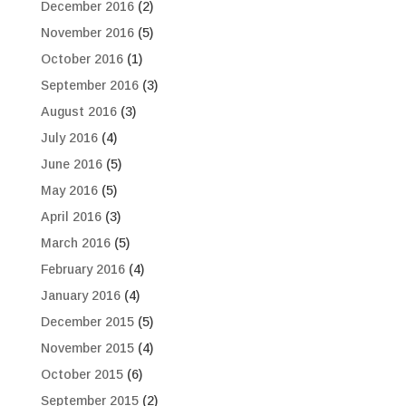
December 2016
(2)
November 2016
(5)
October 2016
(1)
September 2016
(3)
August 2016
(3)
July 2016
(4)
June 2016
(5)
May 2016
(5)
April 2016
(3)
March 2016
(5)
February 2016
(4)
January 2016
(4)
December 2015
(5)
November 2015
(4)
October 2015
(6)
September 2015
(2)