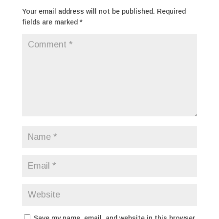
Your email address will not be published.
Required
fields are marked
*
Save my name, email, and website in this browser