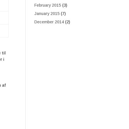
February 2015
(3)
January 2015
(7)
December 2014
(2)
 til
r i
n af