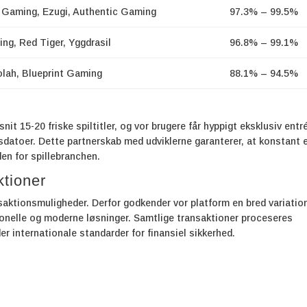
 Gaming, Ezugi, Authentic Gaming
97.3% – 99.5%
ng, Red Tiger, Yggdrasil
96.8% – 99.1%
lah, Blueprint Gaming
88.1% – 94.5%
t 15-20 friske spiltitler, og vor brugere får hyppigt eksklusiv entré
esdatoer. Dette partnerskab med udviklerne garanterer, at konstant e
en for spillebranchen.
ktioner
nsaktionsmuligheder. Derfor godkender vor platform en bred variatio
onelle og moderne løsninger. Samtlige transaktioner proceseres
r internationale standarder for finansiel sikkerhed.