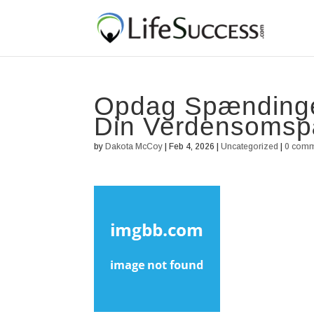
Opdag Spændinge
Din Verdensomsp
by
Dakota McCoy
|
Feb 4, 2026
|
Uncategorized
|
0 com