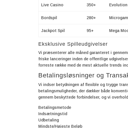
Live Casino
350+
Evolution
Bordspil
280+
Microgami
Jackpot Spil
95+
Mega Moo
Eksklusive Spilleudgivelser
Vi præsenterer alle måned garanteret i gennemsni
friske lanceringer inden de offentlige udgivels
forreste række med de mest aktuelle trends ind
Betalingsløsninger og Transa
Vi indser betydningen af flexible og trygge tra
betalingsmuligheder, der dækker både konventi
gennem beskyttede forbindelser, og vi overholde
Betalingsmetode
Indsætningstid
Udbetaling
Mindste/Højeste Beløb