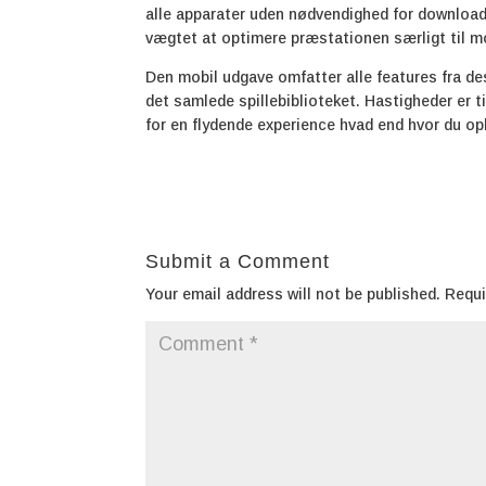
alle apparater uden nødvendighed for download.
vægtet at optimere præstationen særligt til mo
Den mobil udgave omfatter alle features fra de
det samlede spillebiblioteket. Hastigheder er ti
for en flydende experience hvad end hvor du op
Submit a Comment
Your email address will not be published.
Requi