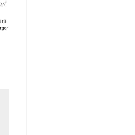
r vi
 til
ørger