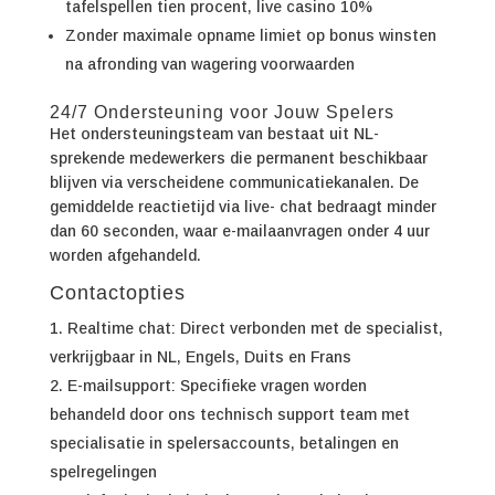
tafelspellen tien procent, live casino 10%
Zonder maximale opname limiet op bonus winsten
na afronding van wagering voorwaarden
24/7 Ondersteuning voor Jouw Spelers
Het ondersteuningsteam van bestaat uit NL-
sprekende medewerkers die permanent beschikbaar
blijven via verscheidene communicatiekanalen. De
gemiddelde reactietijd via live- chat bedraagt minder
dan 60 seconden, waar e-mailaanvragen onder 4 uur
worden afgehandeld.
Contactopties
Realtime chat: Direct verbonden met de specialist,
verkrijgbaar in NL, Engels, Duits en Frans
E-mailsupport: Specifieke vragen worden
behandeld door ons technisch support team met
specialisatie in spelersaccounts, betalingen en
spelregelingen