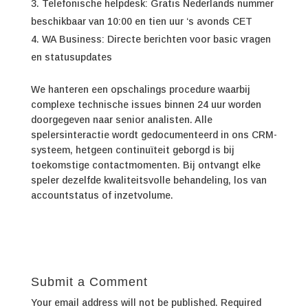
Telefonische helpdesk: Gratis Nederlands nummer
beschikbaar van 10:00 en tien uur ‘s avonds CET
WA Business: Directe berichten voor basic vragen
en statusupdates
We hanteren een opschalings procedure waarbij
complexe technische issues binnen 24 uur worden
doorgegeven naar senior analisten. Alle
spelersinteractie wordt gedocumenteerd in ons CRM-
systeem, hetgeen continuïteit geborgd is bij
toekomstige contactmomenten. Bij ontvangt elke
speler dezelfde kwaliteitsvolle behandeling, los van
accountstatus of inzetvolume.
Submit a Comment
Your email address will not be published.
Required