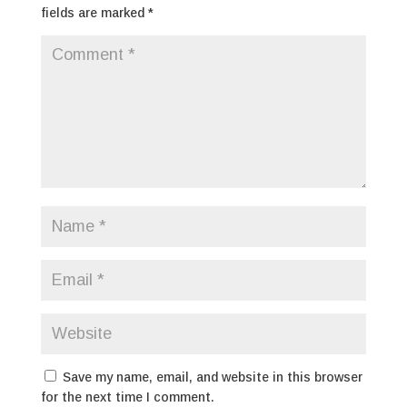
fields are marked
*
Save my name, email, and website in this browser
for the next time I comment.