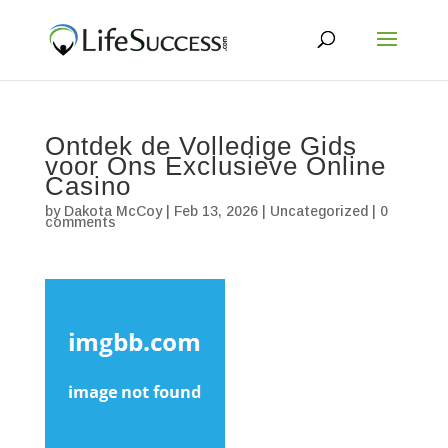
Ontdek de Volledige Gids
voor Ons Exclusieve Online
Casino
by
Dakota McCoy
|
Feb 13, 2026
|
Uncategorized
|
0
comments