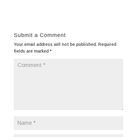
Submit a Comment
Your email address will not be published.
Required
fields are marked
*