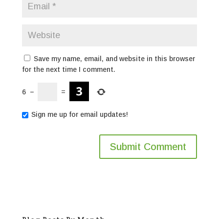
Save my name, email, and website in this browser
for the next time I comment.
6
−
=
Sign me up for email updates!