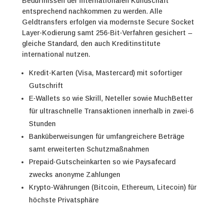
Bedürfnissen der internationalen Kundschaft
entsprechend nachkommen zu werden. Alle
Geldtransfers erfolgen via modernste Secure Socket
Layer-Kodierung samt 256-Bit-Verfahren gesichert –
gleiche Standard, den auch Kreditinstitute
international nutzen.
Kredit-Karten (Visa, Mastercard) mit sofortiger
Gutschrift
E-Wallets so wie Skrill, Neteller sowie MuchBetter
für ultraschnelle Transaktionen innerhalb in zwei-6
Stunden
Banküberweisungen für umfangreichere Beträge
samt erweiterten Schutzmaßnahmen
Prepaid-Gutscheinkarten so wie Paysafecard
zwecks anonyme Zahlungen
Krypto-Währungen (Bitcoin, Ethereum, Litecoin) für
höchste Privatsphäre