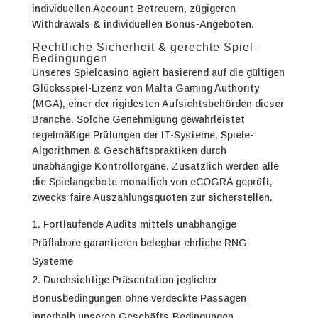
individuellen Account-Betreuern, zügigeren
Withdrawals & individuellen Bonus-Angeboten.
Rechtliche Sicherheit & gerechte Spiel-
Bedingungen
Unseres Spielcasino agiert basierend auf die gültigen
Glücksspiel-Lizenz von Malta Gaming Authority
(MGA), einer der rigidesten Aufsichtsbehörden dieser
Branche. Solche Genehmigung gewährleistet
regelmäßige Prüfungen der IT-Systeme, Spiele-
Algorithmen & Geschäftspraktiken durch
unabhängige Kontrollorgane. Zusätzlich werden alle
die Spielangebote monatlich von eCOGRA geprüft,
zwecks faire Auszahlungsquoten zur sicherstellen.
Fortlaufende Audits mittels unabhängige
Prüflabore garantieren belegbar ehrliche RNG-
Systeme
Durchsichtige Präsentation jeglicher
Bonusbedingungen ohne verdeckte Passagen
innerhalb unseren Geschäfts-Bedingungen