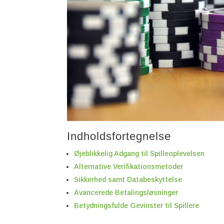
Indholdsfortegnelse
Øjeblikkelig Adgang til Spilleoplevelsen
Alternative Verifikationsmetoder
Sikkerhed samt Databeskyttelse
Avancerede Betalingsløsninger
Betydningsfulde Gevinster til Spillere