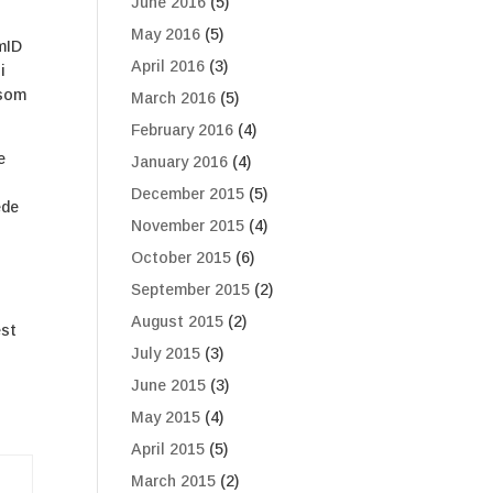
June 2016
(5)
May 2016
(5)
mID
April 2016
(3)
i
 som
March 2016
(5)
February 2016
(4)
e
January 2016
(4)
December 2015
(5)
ede
November 2015
(4)
October 2015
(6)
September 2015
(2)
August 2015
(2)
est
July 2015
(3)
June 2015
(3)
May 2015
(4)
April 2015
(5)
March 2015
(2)