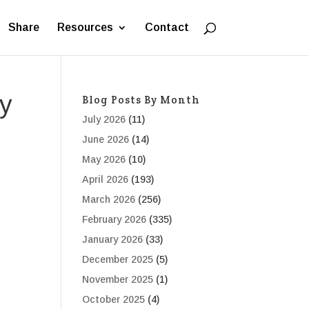
Share
Resources
Contact
Ny
Blog Posts By Month
July 2026
(11)
June 2026
(14)
May 2026
(10)
April 2026
(193)
March 2026
(256)
February 2026
(335)
January 2026
(33)
December 2025
(5)
November 2025
(1)
October 2025
(4)