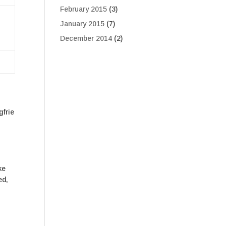
February 2015
(3)
January 2015
(7)
December 2014
(2)
gfrie
ke
ed,