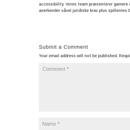
accessibility. Vores team præsenterer gamere 
anerkender såvel juridiske krav plus spillernes 
Submit a Comment
Your email address will not be published.
Requi