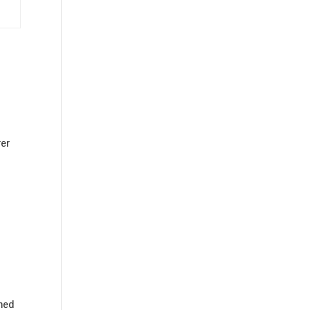
rer
med