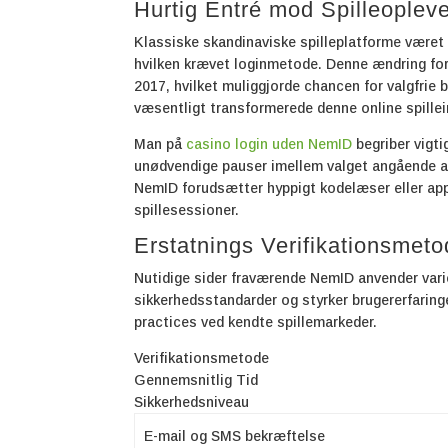
Hurtig Entré mod Spilleoplev
Klassiske skandinaviske spilleplatforme været
hvilken krævet loginmetode. Denne ændring for
2017, hvilket muliggjorde chancen for valgfrie
væsentligt transformerede denne online spillei
Man på
casino login uden NemID
begriber vigti
unødvendige pauser imellem valget angående at
NemID forudsætter hyppigt kodelæser eller app
spillesessioner.
Erstatnings Verifikationsmeto
Nutidige sider fraværende NemID anvender vari
sikkerhedsstandarder og styrker brugererfar
practices ved kendte spillemarkeder.
Verifikationsmetode
Gennemsnitlig Tid
Sikkerhedsniveau
E-mail og SMS bekræftelse