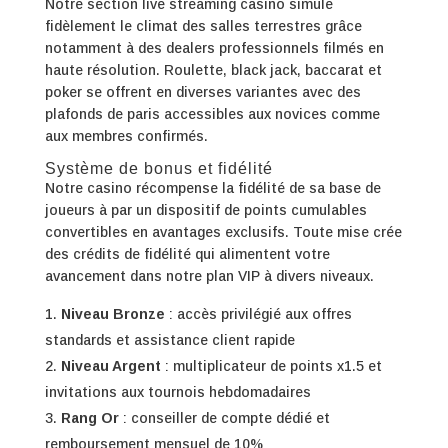
Notre section live streaming casino simule
fidèlement le climat des salles terrestres grâce
notamment à des dealers professionnels filmés en
haute résolution. Roulette, black jack, baccarat et
poker se offrent en diverses variantes avec des
plafonds de paris accessibles aux novices comme
aux membres confirmés.
Système de bonus et fidélité
Notre casino récompense la fidélité de sa base de
joueurs à par un dispositif de points cumulables
convertibles en avantages exclusifs. Toute mise crée
des crédits de fidélité qui alimentent votre
avancement dans notre plan VIP à divers niveaux.
Niveau Bronze
: accès privilégié aux offres
standards et assistance client rapide
Niveau Argent
: multiplicateur de points x1.5 et
invitations aux tournois hebdomadaires
Rang Or
: conseiller de compte dédié et
remboursement mensuel de 10%