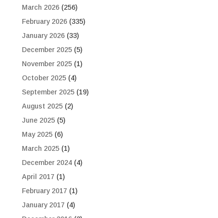
March 2026
(256)
February 2026
(335)
January 2026
(33)
December 2025
(5)
November 2025
(1)
October 2025
(4)
September 2025
(19)
August 2025
(2)
June 2025
(5)
May 2025
(6)
March 2025
(1)
December 2024
(4)
April 2017
(1)
February 2017
(1)
January 2017
(4)