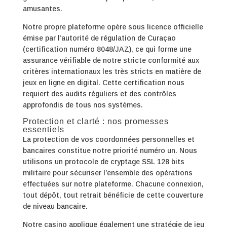
amusantes.
Notre propre plateforme opère sous licence officielle
émise par l’autorité de régulation de Curaçao
(certification numéro 8048/JAZ), ce qui forme une
assurance vérifiable de notre stricte conformité aux
critères internationaux les très stricts en matière de
jeux en ligne en digital. Cette certification nous
requiert des audits réguliers et des contrôles
approfondis de tous nos systèmes.
Protection et clarté : nos promesses
essentiels
La protection de vos coordonnées personnelles et
bancaires constitue notre priorité numéro un. Nous
utilisons un protocole de cryptage SSL 128 bits
militaire pour sécuriser l’ensemble des opérations
effectuées sur notre plateforme. Chacune connexion,
tout dépôt, tout retrait bénéficie de cette couverture
de niveau bancaire.
Notre casino applique également une stratégie de jeu