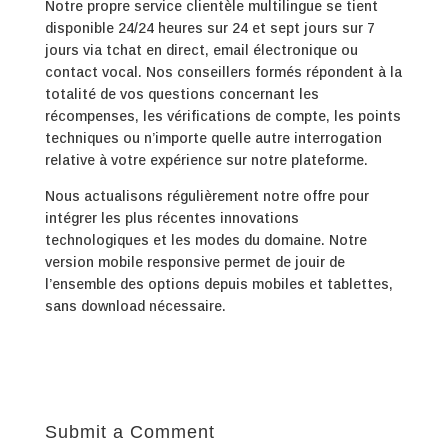
Notre propre service clientèle multilingue se tient
disponible 24/24 heures sur 24 et sept jours sur 7
jours via tchat en direct, email électronique ou
contact vocal. Nos conseillers formés répondent à la
totalité de vos questions concernant les
récompenses, les vérifications de compte, les points
techniques ou n’importe quelle autre interrogation
relative à votre expérience sur notre plateforme.
Nous actualisons régulièrement notre offre pour
intégrer les plus récentes innovations
technologiques et les modes du domaine. Notre
version mobile responsive permet de jouir de
l’ensemble des options depuis mobiles et tablettes,
sans download nécessaire.
Submit a Comment