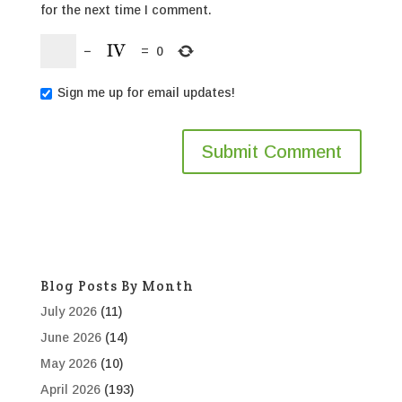
for the next time I comment.
−
=
0
Sign me up for email updates!
Blog Posts By Month
July 2026
(11)
June 2026
(14)
May 2026
(10)
April 2026
(193)