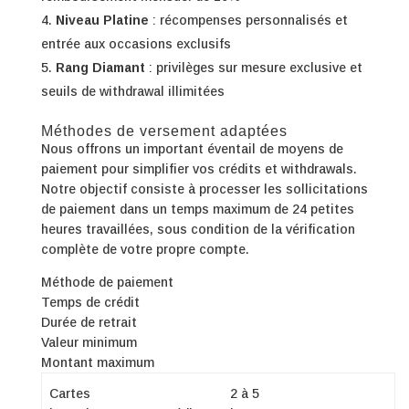
Niveau Platine
: récompenses personnalisés et
entrée aux occasions exclusifs
Rang Diamant
: privilèges sur mesure exclusive et
seuils de withdrawal illimitées
Méthodes de versement adaptées
Nous offrons un important éventail de moyens de
paiement pour simplifier vos crédits et withdrawals.
Notre objectif consiste à processer les sollicitations
de paiement dans un temps maximum de 24 petites
heures travaillées, sous condition de la vérification
complète de votre propre compte.
Méthode de paiement
Temps de crédit
Durée de retrait
Valeur minimum
Montant maximum
Cartes
2 à 5