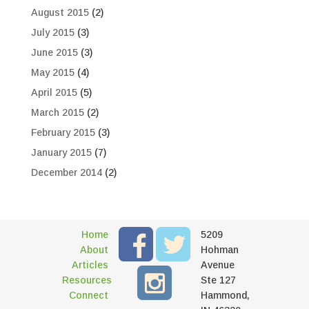
August 2015
(2)
July 2015
(3)
June 2015
(3)
May 2015
(4)
April 2015
(5)
March 2015
(2)
February 2015
(3)
January 2015
(7)
December 2014
(2)
Home
5209
About
Hohman
Articles
Avenue
Resources
Ste 127
Connect
Hammond,