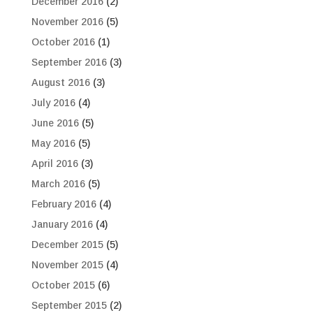
December 2016
(2)
November 2016
(5)
October 2016
(1)
September 2016
(3)
August 2016
(3)
July 2016
(4)
June 2016
(5)
May 2016
(5)
April 2016
(3)
March 2016
(5)
February 2016
(4)
January 2016
(4)
December 2015
(5)
November 2015
(4)
October 2015
(6)
September 2015
(2)