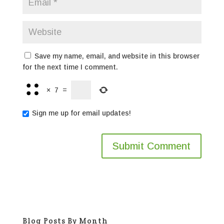
Save my name, email, and website in this browser
for the next time I comment.
×
7
=
Sign me up for email updates!
Blog Posts By Month