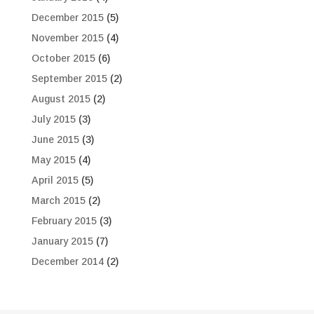
December 2015
(5)
November 2015
(4)
October 2015
(6)
September 2015
(2)
August 2015
(2)
July 2015
(3)
June 2015
(3)
May 2015
(4)
April 2015
(5)
March 2015
(2)
February 2015
(3)
January 2015
(7)
December 2014
(2)