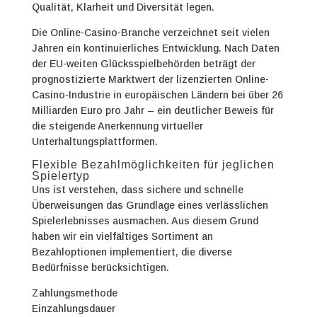
Qualität, Klarheit und Diversität legen.
Die Online-Casino-Branche verzeichnet seit vielen
Jahren ein kontinuierliches Entwicklung. Nach Daten
der EU-weiten Glücksspielbehörden beträgt der
prognostizierte Marktwert der lizenzierten Online-
Casino-Industrie in europäischen Ländern bei über 26
Milliarden Euro pro Jahr – ein deutlicher Beweis für
die steigende Anerkennung virtueller
Unterhaltungsplattformen.
Flexible Bezahlmöglichkeiten für jeglichen
Spielertyp
Uns ist verstehen, dass sichere und schnelle
Überweisungen das Grundlage eines verlässlichen
Spielerlebnisses ausmachen. Aus diesem Grund
haben wir ein vielfältiges Sortiment an
Bezahloptionen implementiert, die diverse
Bedürfnisse berücksichtigen.
Zahlungsmethode
Einzahlungsdauer