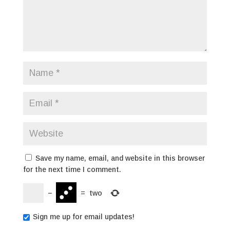
Save my name, email, and website in this browser
for the next time I comment.
−
=
two
Sign me up for email updates!