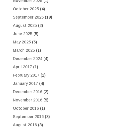
November 2025
(1)
October 2025
(4)
September 2025
(19)
August 2025
(2)
June 2025
(5)
May 2025
(6)
March 2025
(1)
December 2024
(4)
April 2017
(1)
February 2017
(1)
January 2017
(4)
December 2016
(2)
November 2016
(5)
October 2016
(1)
September 2016
(3)
August 2016
(3)