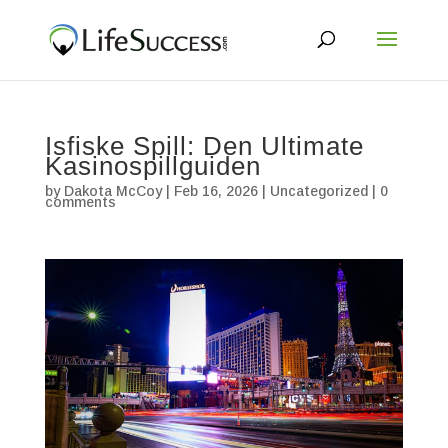
Isfiske Spill: Den Ultimate
Kasinospillguiden
by
Dakota McCoy
|
Feb 16, 2026
|
Uncategorized
|
0
comments