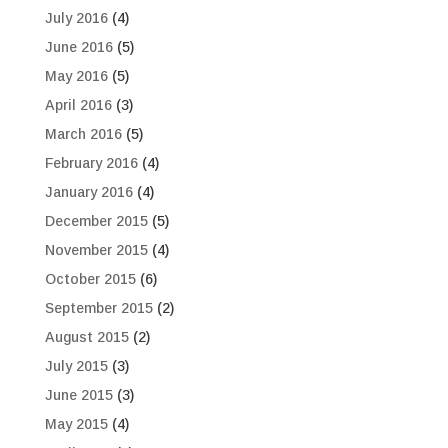
July 2016
(4)
June 2016
(5)
May 2016
(5)
April 2016
(3)
March 2016
(5)
February 2016
(4)
January 2016
(4)
December 2015
(5)
November 2015
(4)
October 2015
(6)
September 2015
(2)
August 2015
(2)
July 2015
(3)
June 2015
(3)
May 2015
(4)