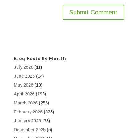
Blog Posts By Month
July 2026
(11)
June 2026
(14)
May 2026
(10)
April 2026
(193)
March 2026
(256)
February 2026
(335)
January 2026
(33)
December 2025
(5)