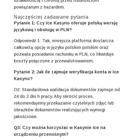
działalnością i chronią przed trudnościom
powiązanym z hazardem.
Najczęściej zadawane pytania
Pytanie 1: Czy Ice Kasyno oferuje polską wersję
językową i obsługę w PLN?
Odpowiedź 1: Tak, niniejsza platforma dostarcza
całkowitą opcję w języku polskim polskim oraz
pozwala posiadanie rachunku w PLN, co likwiduje
koszty połączone z przewalutowaniem.
Pytanie 2: Jak ile zajmuje weryfikacja konta w Ice
Kasyno?
O2: Standardowa walidacja dokumentów zajmuje od
24 do 2 dni h pracy. Aby skrócić proces,
rekomendujemy przekazanie czytelnych zdjęć lub
obrazków dokumentów realizujących wymogi
jakościowe.
Q3: Czy można korzystać w Kasynie Ice na
urządzeniu przenośnym?