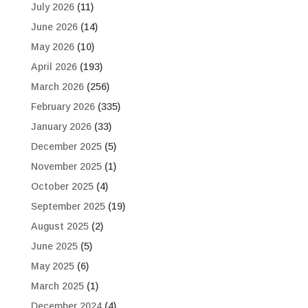
July 2026
(11)
June 2026
(14)
May 2026
(10)
April 2026
(193)
March 2026
(256)
February 2026
(335)
January 2026
(33)
December 2025
(5)
November 2025
(1)
October 2025
(4)
September 2025
(19)
August 2025
(2)
June 2025
(5)
May 2025
(6)
March 2025
(1)
December 2024
(4)