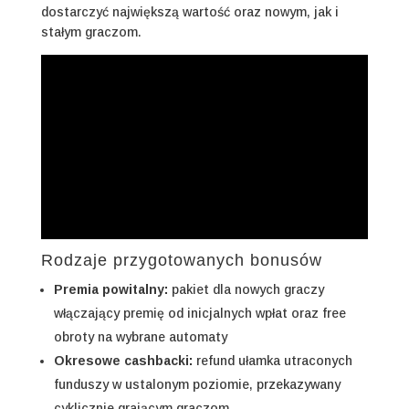
dostarczyć największą wartość oraz nowym, jak i
stałym graczom.
Rodzaje przygotowanych bonusów
Premia powitalny:
pakiet dla nowych graczy
włączający premię od inicjalnych wpłat oraz free
obroty na wybrane automaty
Okresowe cashbacki:
refund ułamka utraconych
funduszy w ustalonym poziomie, przekazywany
cyklicznie grającym graczom