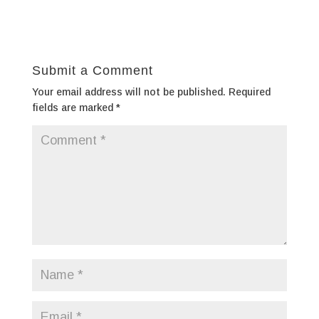
Submit a Comment
Your email address will not be published.
Required
fields are marked
*