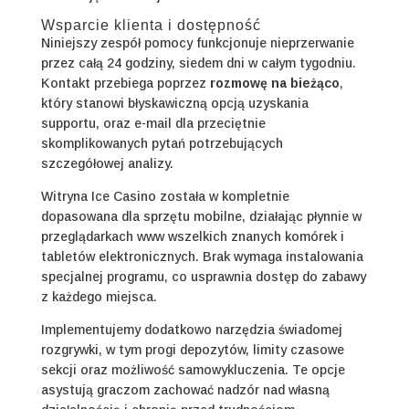
Wsparcie klienta i dostępność
Niniejszy zespół pomocy funkcjonuje nieprzerwanie
przez całą 24 godziny, siedem dni w całym tygodniu.
Kontakt przebiega poprzez
rozmowę na bieżąco
,
który stanowi błyskawiczną opcją uzyskania
supportu, oraz e-mail dla przeciętnie
skomplikowanych pytań potrzebujących
szczegółowej analizy.
Witryna Ice Casino została w kompletnie
dopasowana dla sprzętu mobilne, działając płynnie w
przeglądarkach www wszelkich znanych komórek i
tabletów elektronicznych. Brak wymaga instalowania
specjalnej programu, co usprawnia dostęp do zabawy
z każdego miejsca.
Implementujemy dodatkowo narzędzia świadomej
rozgrywki, w tym progi depozytów, limity czasowe
sekcji oraz możliwość samowykluczenia. Te opcje
asystują graczom zachować nadzór nad własną