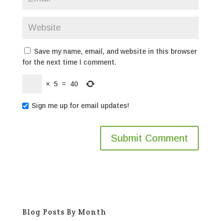
Save my name, email, and website in this browser
for the next time I comment.
×
5
=
40
Sign me up for email updates!
Blog Posts By Month