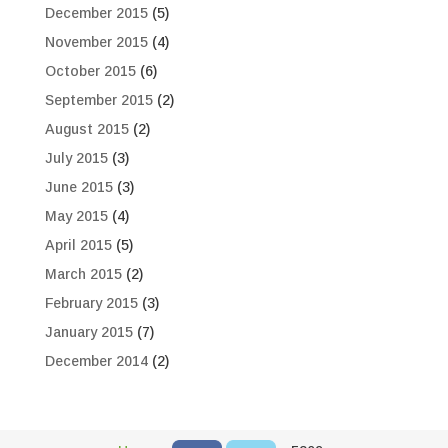
December 2015
(5)
November 2015
(4)
October 2015
(6)
September 2015
(2)
August 2015
(2)
July 2015
(3)
June 2015
(3)
May 2015
(4)
April 2015
(5)
March 2015
(2)
February 2015
(3)
January 2015
(7)
December 2014
(2)