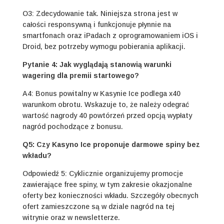
O3: Zdecydowanie tak. Niniejsza strona jest w
całości responsywną i funkcjonuje płynnie na
smartfonach oraz iPadach z oprogramowaniem iOS i
Droid, bez potrzeby wymogu pobierania aplikacji.
Pytanie 4: Jak wyglądają stanowią warunki
wagering dla premii startowego?
A4: Bonus powitalny w Kasynie Ice podlega x40
warunkom obrotu. Wskazuje to, że należy odegrać
wartość nagrody 40 powtórzeń przed opcją wypłaty
nagród pochodzące z bonusu.
Q5: Czy Kasyno Ice proponuje darmowe spiny bez
wkładu?
Odpowiedź 5: Cyklicznie organizujemy promocje
zawierające free spiny, w tym zakresie okazjonalne
oferty bez konieczności wkładu. Szczegóły obecnych
ofert zamieszczone są w dziale nagród na tej
witrynie oraz w newsletterze.