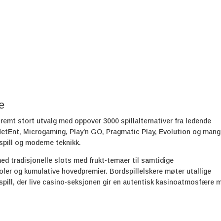
re
tremt stort utvalg med oppover 3000 spillalternativer fra ledende
ra NetEnt, Microgaming, Play’n GO, Pragmatic Play, Evolution og man
spill og moderne teknikk.
ed tradisjonelle slots med frukt-temaer til samtidige
ler og kumulative hovedpremier. Bordspillelskere møter utallige
rspill, der live casino-seksjonen gir en autentisk kasinoatmosfære 