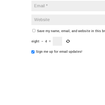
Save my name, email, and website in this b
eight
−
4
=
Sign me up for email updates!