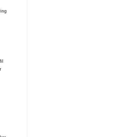
ring
il
r