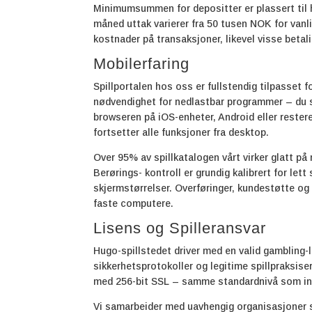
Minimumsummen for depositter er plassert til
måned uttak varierer fra 50 tusen NOK for vanli
kostnader på transaksjoner, likevel visse beta
Mobilerfaring
Spillportalen hos oss er fullstendig tilpasset 
nødvendighet for nedlastbar programmer – du sik
browseren på iOS-enheter, Android eller rester
fortsetter alle funksjoner fra desktop.
Over 95% av spillkatalogen vårt virker glatt 
Berørings- kontroll er grundig kalibrert for lett
skjermstørrelser. Overføringer, kundestøtte og
faste computere.
Lisens og Spilleransvar
Hugo-spillstedet driver med en valid gambling-
sikkerhetsprotokoller og legitime spillpraksis
med 256-bit SSL – samme standardnivå som inte
Vi samarbeider med uavhengig organisasjone