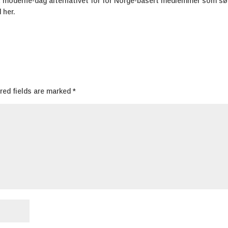
det moderne-dag alternativet for for Norge-basert medlemmer som sø
 her.
red fields are marked
*