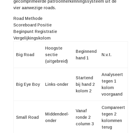
gecomprimeerde patroonherkenningssysteem uit de
vier aanwezige roads.
Road Methode
Scoreboard Positie
Beginpunt Registratie
Vergelijkingskolom
Hoogste
Beginnend
Big Road
sectie
N.v.t.
hand 1
(uitgebreid)
Analyseert
Startend
tegen 1
Big Eye Boy
Links-onder
bij hand 2
kolom
kolom 2
voorgaand
Compareert
Vanaf
Middendeel-
tegen 2
Small Road
ronde 2
onder
kolommen
column 3
terug