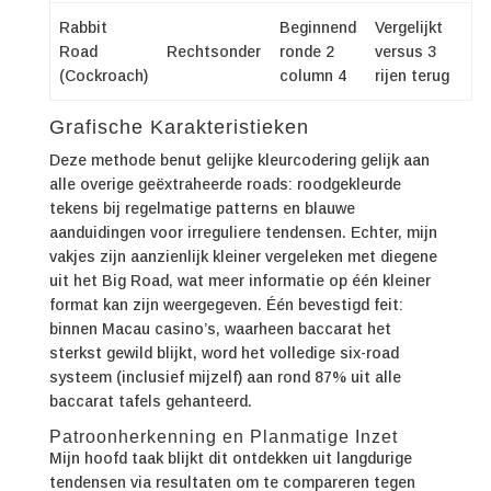
Rabbit
Beginnend
Vergelijkt
Road
Rechtsonder
ronde 2
versus 3
(Cockroach)
column 4
rijen terug
Grafische Karakteristieken
Deze methode benut gelijke kleurcodering gelijk aan
alle overige geëxtraheerde roads: roodgekleurde
tekens bij regelmatige patterns en blauwe
aanduidingen voor irreguliere tendensen. Echter, mijn
vakjes zijn aanzienlijk kleiner vergeleken met diegene
uit het Big Road, wat meer informatie op één kleiner
format kan zijn weergegeven. Één bevestigd feit:
binnen Macau casino’s, waarheen baccarat het
sterkst gewild blijkt, word het volledige six-road
systeem (inclusief mijzelf) aan rond 87% uit alle
baccarat tafels gehanteerd.
Patroonherkenning en Planmatige Inzet
Mijn hoofd taak blijkt dit ontdekken uit langdurige
tendensen via resultaten om te compareren tegen