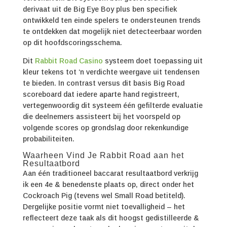
derivaat uit de Big Eye Boy plus ben specifiek
ontwikkeld ten einde spelers te ondersteunen trends
te ontdekken dat mogelijk niet detecteerbaar worden
op dit hoofdscoringsschema.
Dit
Rabbit Road Casino
systeem doet toepassing uit
kleur tekens tot ‘n verdichte weergave uit tendensen
te bieden. In contrast versus dit basis Big Road
scoreboard dat iedere aparte hand registreert,
vertegenwoordig dit systeem één gefilterde evaluatie
die deelnemers assisteert bij het voorspeld op
volgende scores op grondslag door rekenkundige
probabiliteiten.
Waarheen Vind Je Rabbit Road aan het
Resultaatbord
Aan één traditioneel baccarat resultaatbord verkrijg
ik een 4e & benedenste plaats op, direct onder het
Cockroach Pig (tevens wel Small Road betiteld).
Dergelijke positie vormt niet toevalligheid – het
reflecteert deze taak als dit hoogst gedistilleerde &