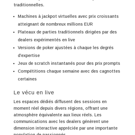
traditionnelles.
Machines à jackpot virtuelles avec prix croissants
atteignant de nombreux millions EUR
Plateaux de parties traditionnels dirigées par des
dealers expérimentés en live
Versions de poker ajustées à chaque les degrés
d’expertise
Jeux de scratch instantanés pour des prix prompts
Compétitions chaque semaine avec des cagnottes
certaines
Le vécu en live
Les espaces dédiés diffusent des sessions en
moment réel depuis divers régions, offrant une
atmosphère équivalente aux lieux réels. Les
communications avec les dealers génèrent une
dimension interactive appréciée par une importante
population de passionnés.