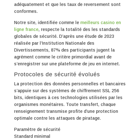
adéquatement et que les taux de reversement sont
conformes.
Notre site, identifiée comme le
meilleurs casino en
ligne france
, respecte la totalité des les standards
globales de sécurité. D’après une étude de 2023
réalisée par l’Institution Nationale des
Divertissements, 87% des participants jugent la
agrément comme le critère primordial avant de
s’enregistrer sur une plateforme de jeu en internet.
Protocoles de sécurité évolués
La protection des données personnelles et bancaires
s’appuie sur des systèmes de chiffrement SSL 256
bits, identiques à ces technologies utilisées par les
organismes monétaires. Toute transfert, chaque
renseignement transmise profite d’une protection
optimale contre les attaques de piratage.
Paramètre de sécurité
Standard minimal