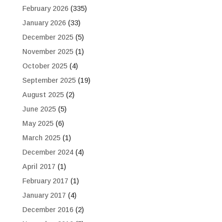
February 2026
(335)
January 2026
(33)
December 2025
(5)
November 2025
(1)
October 2025
(4)
September 2025
(19)
August 2025
(2)
June 2025
(5)
May 2025
(6)
March 2025
(1)
December 2024
(4)
April 2017
(1)
February 2017
(1)
January 2017
(4)
December 2016
(2)