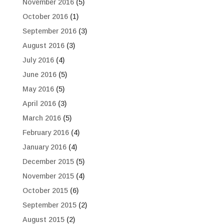
November 2016
(5)
October 2016
(1)
September 2016
(3)
August 2016
(3)
July 2016
(4)
June 2016
(5)
May 2016
(5)
April 2016
(3)
March 2016
(5)
February 2016
(4)
January 2016
(4)
December 2015
(5)
November 2015
(4)
October 2015
(6)
September 2015
(2)
August 2015
(2)