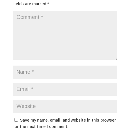
fields are marked
*
Save my name, email, and website in this browser
for the next time I comment.