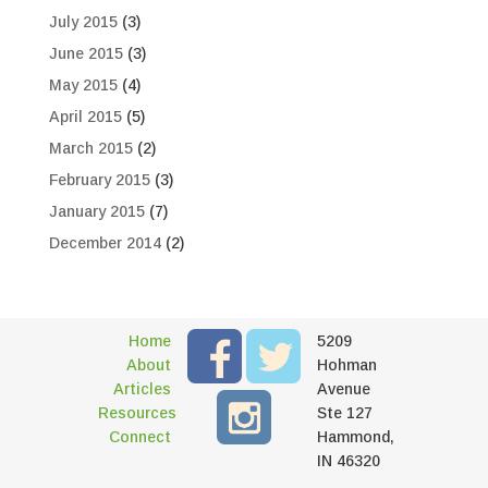
July 2015
(3)
June 2015
(3)
May 2015
(4)
April 2015
(5)
March 2015
(2)
February 2015
(3)
January 2015
(7)
December 2014
(2)
Home
5209
About
Hohman
Articles
Avenue
Resources
Ste 127
Connect
Hammond,
IN 46320