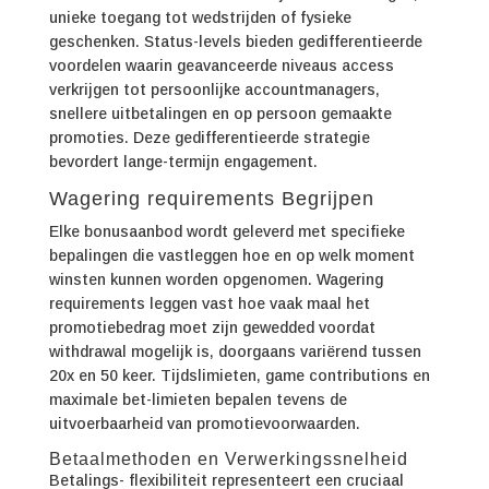
unieke toegang tot wedstrijden of fysieke
geschenken. Status-levels bieden gedifferentieerde
voordelen waarin geavanceerde niveaus access
verkrijgen tot persoonlijke accountmanagers,
snellere uitbetalingen en op persoon gemaakte
promoties. Deze gedifferentieerde strategie
bevordert lange-termijn engagement.
Wagering requirements Begrijpen
Elke bonusaanbod wordt geleverd met specifieke
bepalingen die vastleggen hoe en op welk moment
winsten kunnen worden opgenomen. Wagering
requirements leggen vast hoe vaak maal het
promotiebedrag moet zijn gewedded voordat
withdrawal mogelijk is, doorgaans variërend tussen
20x en 50 keer. Tijdslimieten, game contributions en
maximale bet-limieten bepalen tevens de
uitvoerbaarheid van promotievoorwaarden.
Betaalmethoden en Verwerkingssnelheid
Betalings- flexibiliteit representeert een cruciaal