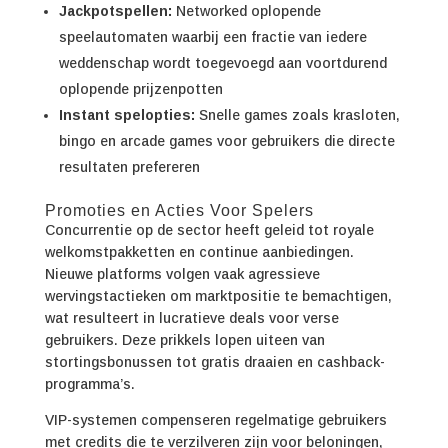
Jackpotspellen:
Networked oplopende
speelautomaten waarbij een fractie van iedere
weddenschap wordt toegevoegd aan voortdurend
oplopende prijzenpotten
Instant spelopties:
Snelle games zoals krasloten,
bingo en arcade games voor gebruikers die directe
resultaten prefereren
Promoties en Acties Voor Spelers
Concurrentie op de sector heeft geleid tot royale
welkomstpakketten en continue aanbiedingen.
Nieuwe platforms volgen vaak agressieve
wervingstactieken om marktpositie te bemachtigen,
wat resulteert in lucratieve deals voor verse
gebruikers. Deze prikkels lopen uiteen van
stortingsbonussen tot gratis draaien en cashback-
programma’s.
VIP-systemen compenseren regelmatige gebruikers
met credits die te verzilveren zijn voor beloningen,