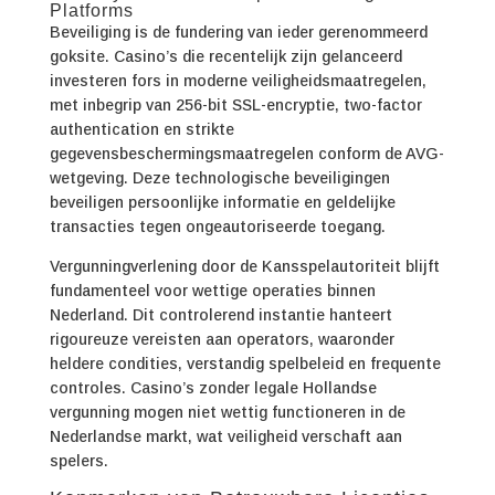
Platforms
Beveiliging is de fundering van ieder gerenommeerd
goksite. Casino’s die recentelijk zijn gelanceerd
investeren fors in moderne veiligheidsmaatregelen,
met inbegrip van 256-bit SSL-encryptie, two-factor
authentication en strikte
gegevensbeschermingsmaatregelen conform de AVG-
wetgeving. Deze technologische beveiligingen
beveiligen persoonlijke informatie en geldelijke
transacties tegen ongeautoriseerde toegang.
Vergunningverlening door de Kansspelautoriteit blijft
fundamenteel voor wettige operaties binnen
Nederland. Dit controlerend instantie hanteert
rigoureuze vereisten aan operators, waaronder
heldere condities, verstandig spelbeleid en frequente
controles. Casino’s zonder legale Hollandse
vergunning mogen niet wettig functioneren in de
Nederlandse markt, wat veiligheid verschaft aan
spelers.