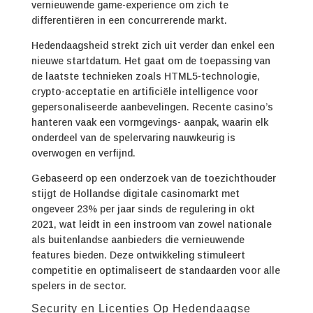
vernieuwende game-experience om zich te
differentiëren in een concurrerende markt.
Hedendaagsheid strekt zich uit verder dan enkel een
nieuwe startdatum. Het gaat om de toepassing van
de laatste technieken zoals HTML5-technologie,
crypto-acceptatie en artificiële intelligence voor
gepersonaliseerde aanbevelingen. Recente casino’s
hanteren vaak een vormgevings- aanpak, waarin elk
onderdeel van de spelervaring nauwkeurig is
overwogen en verfijnd.
Gebaseerd op een onderzoek van de toezichthouder
stijgt de Hollandse digitale casinomarkt met
ongeveer 23% per jaar sinds de regulering in okt
2021, wat leidt in een instroom van zowel nationale
als buitenlandse aanbieders die vernieuwende
features bieden. Deze ontwikkeling stimuleert
competitie en optimaliseert de standaarden voor alle
spelers in de sector.
Security en Licenties Op Hedendaagse