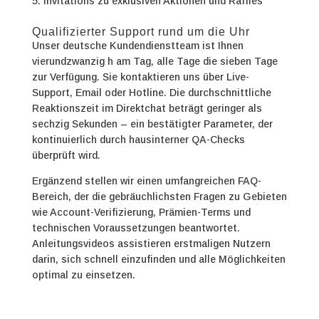
Invitations zu exklusiven Aktionen und Raffles
Qualifizierter Support rund um die Uhr
Unser deutsche Kundendienstteam ist Ihnen
vierundzwanzig h am Tag, alle Tage die sieben Tage
zur Verfügung. Sie kontaktieren uns über Live-
Support, Email oder Hotline. Die durchschnittliche
Reaktionszeit im Direktchat beträgt geringer als
sechzig Sekunden – ein bestätigter Parameter, der
kontinuierlich durch hausinterner QA-Checks
überprüft wird.
Ergänzend stellen wir einen umfangreichen FAQ-
Bereich, der die gebräuchlichsten Fragen zu Gebieten
wie Account-Verifizierung, Prämien-Terms und
technischen Voraussetzungen beantwortet.
Anleitungsvideos assistieren erstmaligen Nutzern
darin, sich schnell einzufinden und alle Möglichkeiten
optimal zu einsetzen.