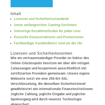
Inhalt
Lizenzen und Sicherheitsstandards
Unser umfangreiches Gaming-Sortiment
Vielseitige Bezahlmethoden für jeden User
Reizvolle Bonusstrukturen und Promotionen
Fachkundiger Kundendienst rund um die Uhr
Lizenzen und Sicherheitsnormen
Wie ein vertrauenswürdiger Provider im Sektor des
Online-Glücksspiels besitzen wir über alle nötigen
Zulassungen und kooperieren ausschließlich mit
zertifizierten Providern gemeinsam. Unsere eigene
Webseite setzt ein eine 256-Bit-SSL-
Verschlüsselung, die denselben Sicherheitslevel
gewährleistet wie internationale Finanzinstitutionen.
Jegliche Zahlung, jegliche Eingabe und jeglicher
Spielvorgang wird durch neueste Technologie
abgesichert.