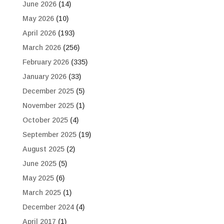
June 2026
(14)
May 2026
(10)
April 2026
(193)
March 2026
(256)
February 2026
(335)
January 2026
(33)
December 2025
(5)
November 2025
(1)
October 2025
(4)
September 2025
(19)
August 2025
(2)
June 2025
(5)
May 2025
(6)
March 2025
(1)
December 2024
(4)
April 2017
(1)