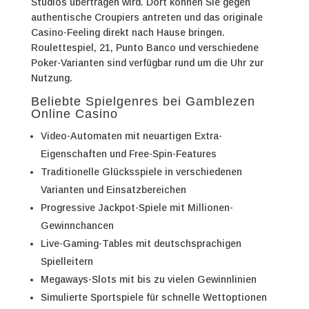
Studios übertragen wird. Dort können Sie gegen
authentische Croupiers antreten und das originale
Casino-Feeling direkt nach Hause bringen.
Roulettespiel, 21, Punto Banco und verschiedene
Poker-Varianten sind verfügbar rund um die Uhr zur
Nutzung.
Beliebte Spielgenres bei Gamblezen
Online Casino
Video-Automaten mit neuartigen Extra-
Eigenschaften und Free-Spin-Features
Traditionelle Glücksspiele in verschiedenen
Varianten und Einsatzbereichen
Progressive Jackpot-Spiele mit Millionen-
Gewinnchancen
Live-Gaming-Tables mit deutschsprachigen
Spielleitern
Megaways-Slots mit bis zu vielen Gewinnlinien
Simulierte Sportspiele für schnelle Wettoptionen