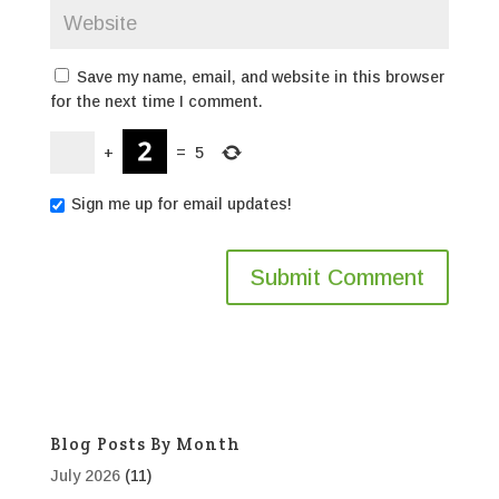
Save my name, email, and website in this browser
for the next time I comment.
+
=
5
Sign me up for email updates!
Blog Posts By Month
July 2026
(11)