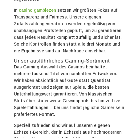
In
casino gamblezen
setzen wir größten Fokus auf
Transparenz und Fairness. Unsere eigenen
Zufallszahlengeneratoren werden regelmäßig von
unabhängigen Prüfstellen geprüft, um zu garantieren,
dass jedes Resultat komplett zufällig und sicher ist.
Solche Kontrollen finden statt alle drei Monate und
die Ergebnisse sind auf Nachfrage einsehbar.
Unser ausführliches Gaming-Sortiment
Das Gaming-Auswahl des Casinos beinhaltet
mehrere tausend Titel von namhaften Entwicklern.
Wir haben absichtlich auf Güte statt Quantität
ausgerichtet und zeigen nur Spiele, die besten
Unterhaltungswert garantieren. Von klassischen
Slots über stufenweise Gewinnpools bis hin zu Live-
Spielerfahrungen – bei uns findet jegliche Gamer sein
präferiertes Format.
Speziell zufrieden sind wir auf unseren eigenen
Echtzeit-Bereich, der in Echtzeit aus hochmodernen