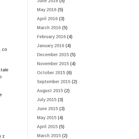
June 2016
(5)
May 2016
(5)
April 2016
(3)
March 2016
(5)
February 2016
(4)
January 2016
(4)
, co
December 2015
(5)
November 2015
(4)
tałe
October 2015
(6)
b
September 2015
(2)
August 2015
(2)
e
July 2015
(3)
June 2015
(3)
May 2015
(4)
April 2015
(5)
March 2015
(2)
y z