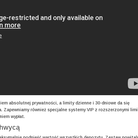
em absolutnej prywatności, a limity dzienne i 30-dniowe da się
. Zapewniamy również specjalne systemy VIP z rozszerzonymi lim
niem wypłat.
chwycą
aksymalnie podnieść wartość wszystkich depozytu. Zestaw powital