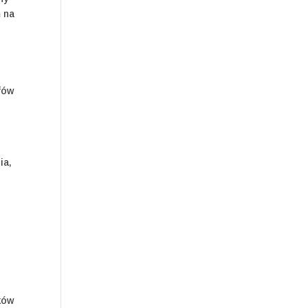
ń na
fów
ia,
ków