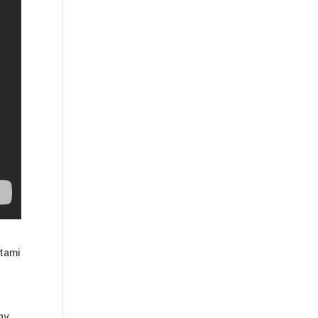
itami
ny