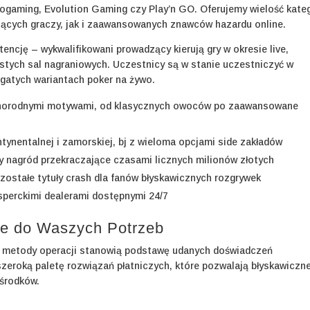
crogaming, Evolution Gaming czy Play’n GO. Oferujemy wielość kateg
jących graczy, jak i zaawansowanych znawców hazardu online.
encję – wykwalifikowani prowadzący kierują gry w okresie live,
istych sal nagraniowych. Uczestnicy są w stanie uczestniczyć w
ogatych wariantach poker na żywo.
żnorodnymi motywami, od klasycznych owoców po zaawansowane
tynentalnej i zamorskiej, bj z wieloma opcjami side zakładów
nagród przekraczające czasami licznych milionów złotych
ozostałe tytuły crash dla fanów błyskawicznych rozgrywek
sperckimi dealerami dostępnymi 24/7
e do Waszych Potrzeb
e metody operacji stanowią podstawę udanych doświadczeń
eroką paletę rozwiązań płatniczych, które pozwalają błyskawiczn
 środków.