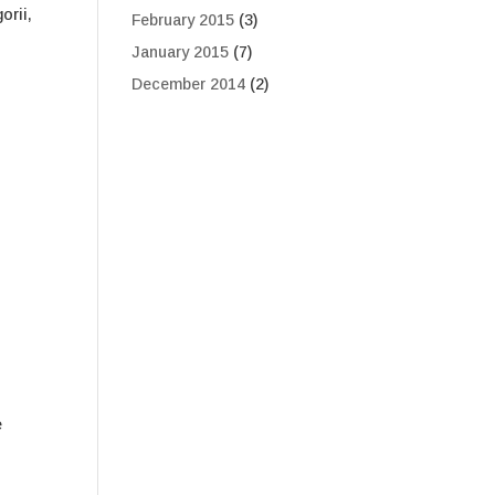
orii,
February 2015
(3)
January 2015
(7)
December 2014
(2)
e