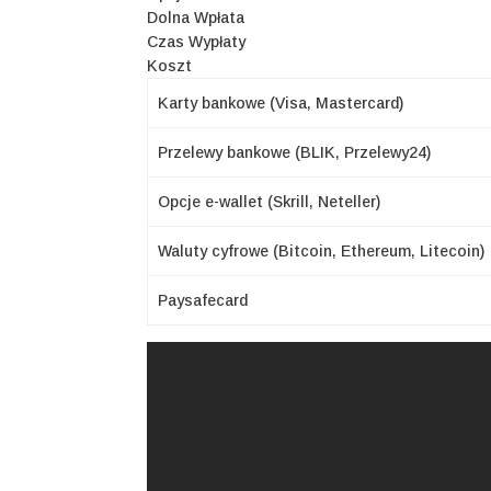
Dolna Wpłata
Czas Wypłaty
Koszt
Karty bankowe (Visa, Mastercard)
Przelewy bankowe (BLIK, Przelewy24)
Opcje e-wallet (Skrill, Neteller)
Waluty cyfrowe (Bitcoin, Ethereum, Litecoin)
Paysafecard