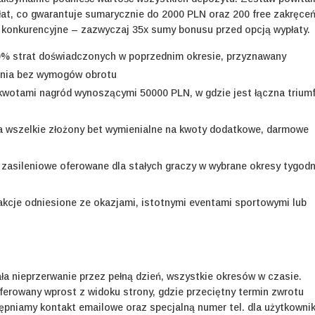
łat, co gwarantuje sumarycznie do 2000 PLN oraz 200 free zakręce
i konkurencyjne – zazwyczaj 35x sumy bonusu przed opcją wypłaty.
% strat doświadczonych w poprzednim okresie, przyznawany
dnia bez wymogów obrotu
kwotami nagród wynoszącymi 50000 PLN, w gdzie jest łączna trium
a wszelkie złożony bet wymienialne na kwoty dodatkowe, darmowe
zasileniowe oferowane dla stałych graczy w wybrane okresy tygodn
cje odniesione ze okazjami, istotnymi eventami sportowymi lub
 nieprzerwanie przez pełną dzień, wszystkie okresów w czasie.
ferowany wprost z widoku strony, gdzie przeciętny termin zwrotu
tępniamy kontakt emailowe oraz specjalną numer tel. dla użytkowni