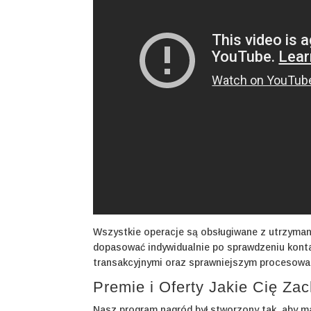
Wszystkie operacje są obsługiwane z utrzymani
dopasować indywidualnie po sprawdzeniu konta
transakcyjnymi oraz sprawniejszym procesowa
Premie i Oferty Jakie Cię Za
Nasz program nagród był stworzony tak, aby m