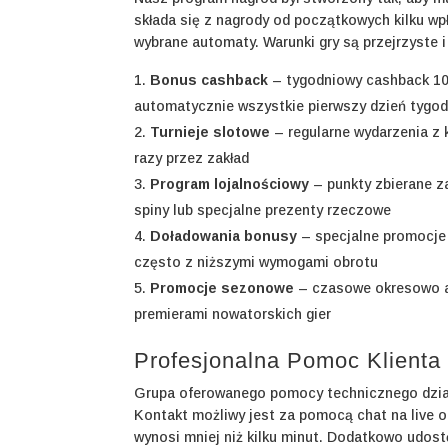
składa się z nagrody od początkowych kilku wp
wybrane automaty. Warunki gry są przejrzyste 
Bonus cashback
– tygodniowy cashback 10
automatycznie wszystkie pierwszy dzień tygo
Turnieje slotowe
– regularne wydarzenia z 
razy przez zakład
Program lojalnościowy
– punkty zbierane z
spiny lub specjalne prezenty rzeczowe
Doładowania bonusy
– specjalne promocje 
często z niższymi wymogami obrotu
Promocje sezonowe
– czasowe okresowo ak
premierami nowatorskich gier
Profesjonalna Pomoc Klienta
Grupa oferowanego pomocy technicznego działa
Kontakt możliwy jest za pomocą chat na live o
wynosi mniej niż kilku minut. Dodatkowo udos