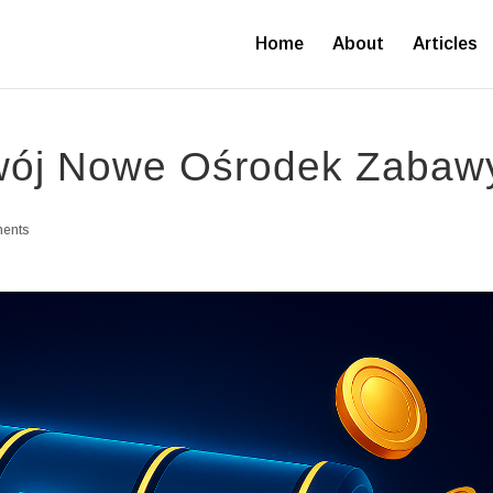
Home
About
Articles
Twój Nowe Ośrodek Zabaw
ents