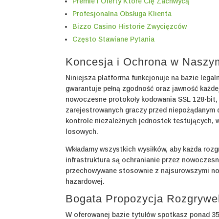
Premie i Oferty Które Cię Zachwycą
Profesjonalna Obsługa Klienta
Bizzo Casino Historie Zwycięzców
Często Stawiane Pytania
Koncesja i Ochrona w Naszy
Niniejsza platforma funkcjonuje na bazie lega
gwarantuje pełną zgodność oraz jawność każdej
nowoczesne protokoły kodowania SSL 128-bit, 
zarejestrowanych graczy przed niepożądanym d
kontrole niezależnych jednostek testujących, w
losowych.
Wkładamy wszystkich wysiłków, aby każda roz
infrastruktura są ochranianie przez nowoczes
przechowywane stosownie z najsurowszymi nor
hazardowej.
Bogata Propozycja Rozgrywe
W oferowanej bazie tytułów spotkasz ponad 3