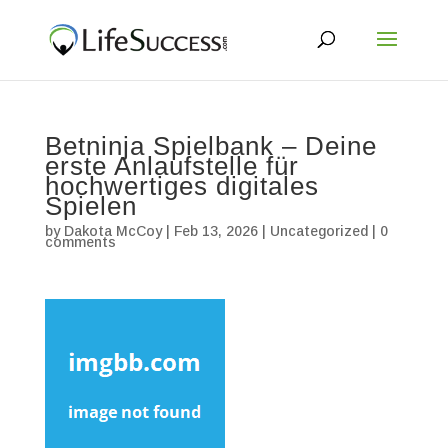
Betninja Spielbank – Deine
erste Anlaufstelle für
hochwertiges digitales
Spielen
by
Dakota McCoy
|
Feb 13, 2026
|
Uncategorized
|
0
comments