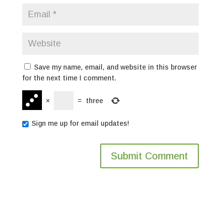
Save my name, email, and website in this browser
for the next time I comment.
×
=
three
Sign me up for email updates!