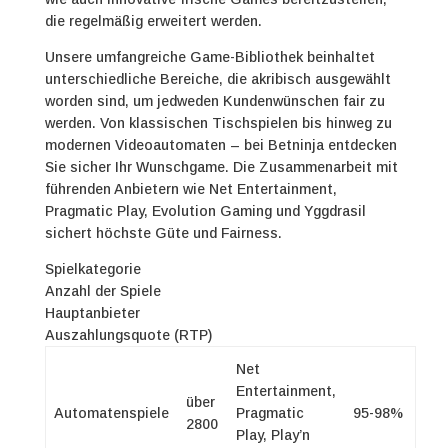
die regelmäßig erweitert werden.
Unsere umfangreiche Game-Bibliothek beinhaltet
unterschiedliche Bereiche, die akribisch ausgewählt
worden sind, um jedweden Kundenwünschen fair zu
werden. Von klassischen Tischspielen bis hinweg zu
modernen Videoautomaten – bei Betninja entdecken
Sie sicher Ihr Wunschgame. Die Zusammenarbeit mit
führenden Anbietern wie Net Entertainment,
Pragmatic Play, Evolution Gaming und Yggdrasil
sichert höchste Güte und Fairness.
Spielkategorie
Anzahl der Spiele
Hauptanbieter
Auszahlungsquote (RTP)
Net
Entertainment,
über
Automatenspiele
Pragmatic
95-98%
2800
Play, Play’n