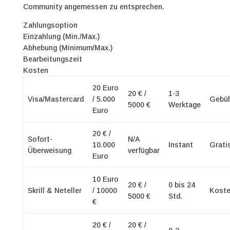
Community angemessen zu entsprechen.
Zahlungsoption
Einzahlung (Min./Max.)
Abhebung (Minimum/Max.)
Bearbeitungszeit
Kosten
20 Euro
20 € /
1-3
Visa/Mastercard
/ 5.000
Gebüh
5000 €
Werktage
Euro
20 € /
Sofort-
N/A
10.000
Instant
Grati
Überweisung
verfügbar
Euro
10 Euro
20 € /
0 bis 24
Skrill & Neteller
/ 10000
Koste
5000 €
Std.
€
20 € /
20 € /