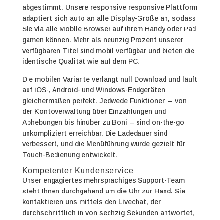
abgestimmt. Unsere responsive responsive Plattform
adaptiert sich auto an alle Display-Größe an, sodass
Sie via alle Mobile Browser auf Ihrem Handy oder Pad
gamen können. Mehr als neunzig Prozent unserer
verfügbaren Titel sind mobil verfügbar und bieten die
identische Qualität wie auf dem PC.
Die mobilen Variante verlangt null Download und läuft
auf iOS-, Android- und Windows-Endgeräten
gleichermaßen perfekt. Jedwede Funktionen – von
der Kontoverwaltung über Einzahlungen und
Abhebungen bis hinüber zu Boni – sind on-the-go
unkompliziert erreichbar. Die Ladedauer sind
verbessert, und die Menüführung wurde gezielt für
Touch-Bedienung entwickelt.
Kompetenter Kundenservice
Unser engagiertes mehrsprachiges Support-Team
steht Ihnen durchgehend um die Uhr zur Hand. Sie
kontaktieren uns mittels den Livechat, der
durchschnittlich in von sechzig Sekunden antwortet,