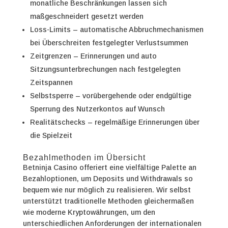
monatliche Beschränkungen lassen sich
maßgeschneidert gesetzt werden
Loss-Limits – automatische Abbruchmechanismen
bei Überschreiten festgelegter Verlustsummen
Zeitgrenzen – Erinnerungen und auto
Sitzungsunterbrechungen nach festgelegten
Zeitspannen
Selbstsperre – vorübergehende oder endgültige
Sperrung des Nutzerkontos auf Wunsch
Realitätschecks – regelmäßige Erinnerungen über
die Spielzeit
Bezahlmethoden im Übersicht
Betninja Casino offeriert eine vielfältige Palette an
Bezahloptionen, um Deposits und Withdrawals so
bequem wie nur möglich zu realisieren. Wir selbst
unterstützt traditionelle Methoden gleichermaßen
wie moderne Kryptowährungen, um den
unterschiedlichen Anforderungen der internationalen