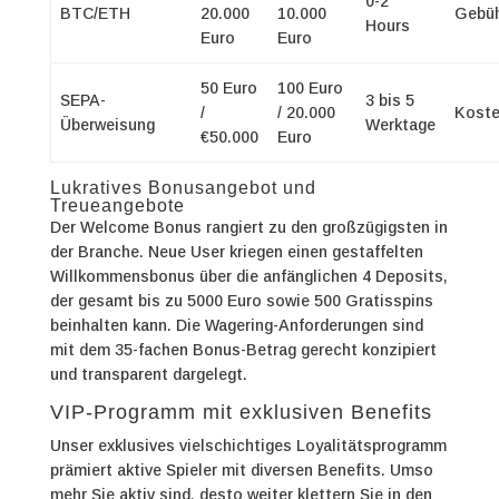
0-2
BTC/ETH
20.000
10.000
Gebüh
Hours
Euro
Euro
50 Euro
100 Euro
SEPA-
3 bis 5
/
/ 20.000
Koste
Überweisung
Werktage
€50.000
Euro
Lukratives Bonusangebot und
Treueangebote
Der Welcome Bonus rangiert zu den großzügigsten in
der Branche. Neue User kriegen einen gestaffelten
Willkommensbonus über die anfänglichen 4 Deposits,
der gesamt bis zu 5000 Euro sowie 500 Gratisspins
beinhalten kann. Die Wagering-Anforderungen sind
mit dem 35-fachen Bonus-Betrag gerecht konzipiert
und transparent dargelegt.
VIP-Programm mit exklusiven Benefits
Unser exklusives vielschichtiges Loyalitätsprogramm
prämiert aktive Spieler mit diversen Benefits. Umso
mehr Sie aktiv sind, desto weiter klettern Sie in den