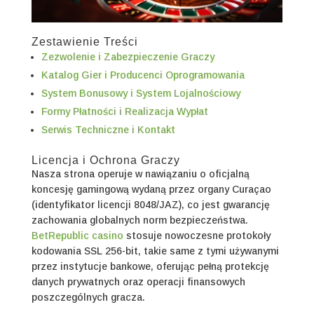
Zestawienie Treści
Zezwolenie i Zabezpieczenie Graczy
Katalog Gier i Producenci Oprogramowania
System Bonusowy i System Lojalnościowy
Formy Płatności i Realizacja Wypłat
Serwis Techniczne i Kontakt
Licencja i Ochrona Graczy
Nasza strona operuje w nawiązaniu o oficjalną
koncesję gamingową wydaną przez organy Curaçao
(identyfikator licencji 8048/JAZ), co jest gwarancję
zachowania globalnych norm bezpieczeństwa.
BetRepublic casino
stosuje nowoczesne protokoły
kodowania SSL 256-bit, takie same z tymi używanymi
przez instytucje bankowe, oferując pełną protekcję
danych prywatnych oraz operacji finansowych
poszczególnych gracza.