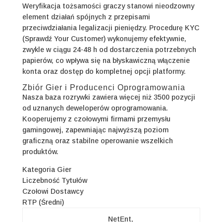
Weryfikacja tożsamości graczy stanowi nieodzowny
element działań spójnych z przepisami
przeciwdziałania legalizacji pieniędzy. Procedurę KYC
(Sprawdź Your Customer) wykonujemy efektywnie,
zwykle w ciągu 24-48 h od dostarczenia potrzebnych
papierów, co wpływa się na błyskawiczną włączenie
konta oraz dostęp do kompletnej opcji platformy.
Zbiór Gier i Producenci Oprogramowania
Nasza baza rozrywki zawiera więcej niż 3500 pozycji
od uznanych deweloperów oprogramowania.
Kooperujemy z czołowymi firmami przemysłu
gamingowej, zapewniając najwyższą poziom
graficzną oraz stabilne operowanie wszelkich
produktów.
Kategoria Gier
Liczebność Tytułów
Czołowi Dostawcy
RTP (Średni)
NetEnt,