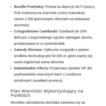
Bundle Powitalny:
Premia na depozyt do 5 tysięcy
PLN rozłożony na startowe cztery transakcje
razem z 200 gratisowymi obrotami na wskazane
automaty
Cotygodniowe Cashbacki:
Cashback do 20%
deficytu z poprzedniego tyg bez wymagań obrotu,
przekazywany w co poniedziałek
Zawody Slotowe:
Cykliczne rozgrywki z pulami
środków dochodzącymi 50 000 zł, gdzie ważny się
suma nagród lub suma obrotów
Indywidualne Oferty:
Przypisany opiekun VIP dla
użytkowników znacznych kwot z osobiście
ustalonymi zasadami promocji
Plan Wierności Wykorzystujący na
Punktach
Wszelkie obstawiona złotówka zamienia się na