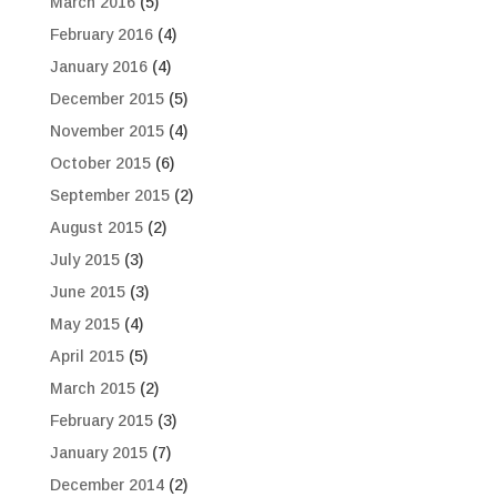
March 2016
(5)
February 2016
(4)
January 2016
(4)
December 2015
(5)
November 2015
(4)
October 2015
(6)
September 2015
(2)
August 2015
(2)
July 2015
(3)
June 2015
(3)
May 2015
(4)
April 2015
(5)
March 2015
(2)
February 2015
(3)
January 2015
(7)
December 2014
(2)