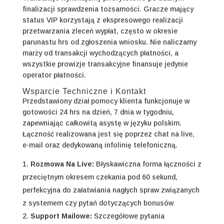
finalizacji sprawdzenia tożsamości. Gracze mający
status VIP korzystają z ekspresowego realizacji
przetwarzania zleceń wypłat, często w okresie
parunastu hrs od zgłoszenia wniosku. Nie naliczamy
marży od transakcji wychodzących płatności, a
wszystkie prowizje transakcyjne finansuje jedynie
operator płatności.
Wsparcie Techniczne i Kontakt
Przedstawiony dział pomocy klienta funkcjonuje w
gotowości 24 hrs na dzień, 7 dnia w tygodniu,
zapewniając całkowitą asystę w języku polskim.
Łączność realizowana jest się poprzez chat na live,
e-mail oraz dedykowaną infolinię telefoniczną.
Rozmowa Na Live:
Błyskawiczna forma łączności z
przeciętnym okresem czekania pod 60 sekund,
perfekcyjna do załatwiania nagłych spraw związanych
z systemem czy pytań dotyczących bonusów
Support Mailowe:
Szczegółowe pytania