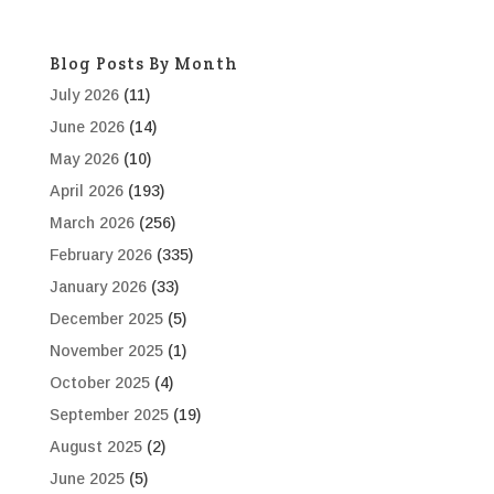
Blog Posts By Month
July 2026
(11)
June 2026
(14)
May 2026
(10)
April 2026
(193)
March 2026
(256)
February 2026
(335)
January 2026
(33)
December 2025
(5)
November 2025
(1)
October 2025
(4)
September 2025
(19)
August 2025
(2)
June 2025
(5)