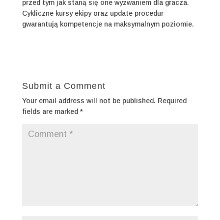
przed tym jak staną się one wyzwaniem dla gracza.
Cykliczne kursy ekipy oraz update procedur
gwarantują kompetencje na maksymalnym poziomie.
Submit a Comment
Your email address will not be published.
Required
fields are marked
*