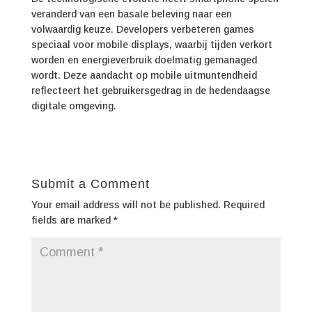
veranderd van een basale beleving naar een
volwaardig keuze. Developers verbeteren games
speciaal voor mobile displays, waarbij tijden verkort
worden en energieverbruik doelmatig gemanaged
wordt. Deze aandacht op mobile uitmuntendheid
reflecteert het gebruikersgedrag in de hedendaagse
digitale omgeving.
Submit a Comment
Your email address will not be published.
Required
fields are marked
*