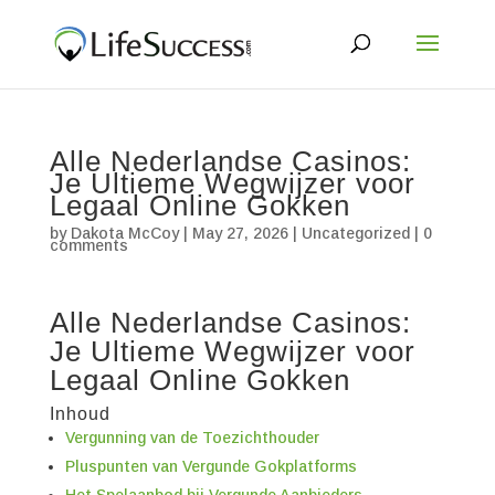
Alle Nederlandse Casinos:
Je Ultieme Wegwijzer voor
Legaal Online Gokken
by
Dakota McCoy
|
May 27, 2026
|
Uncategorized
|
0
comments
Alle Nederlandse Casinos:
Je Ultieme Wegwijzer voor
Legaal Online Gokken
Inhoud
Vergunning van de Toezichthouder
Pluspunten van Vergunde Gokplatforms