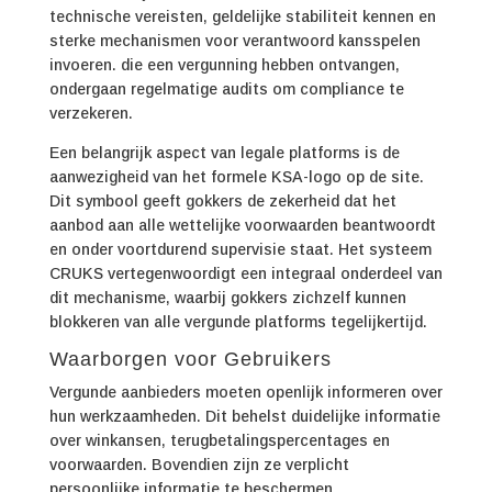
technische vereisten, geldelijke stabiliteit kennen en
sterke mechanismen voor verantwoord kansspelen
invoeren. die een vergunning hebben ontvangen,
ondergaan regelmatige audits om compliance te
verzekeren.
Een belangrijk aspect van legale platforms is de
aanwezigheid van het formele KSA-logo op de site.
Dit symbool geeft gokkers de zekerheid dat het
aanbod aan alle wettelijke voorwaarden beantwoordt
en onder voortdurend supervisie staat. Het systeem
CRUKS vertegenwoordigt een integraal onderdeel van
dit mechanisme, waarbij gokkers zichzelf kunnen
blokkeren van alle vergunde platforms tegelijkertijd.
Waarborgen voor Gebruikers
Vergunde aanbieders moeten openlijk informeren over
hun werkzaamheden. Dit behelst duidelijke informatie
over winkansen, terugbetalingspercentages en
voorwaarden. Bovendien zijn ze verplicht
persoonlijke informatie te beschermen