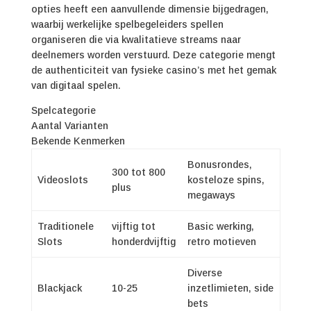
opties heeft een aanvullende dimensie bijgedragen,
waarbij werkelijke spelbegeleiders spellen
organiseren die via kwalitatieve streams naar
deelnemers worden verstuurd. Deze categorie mengt
de authenticiteit van fysieke casino’s met het gemak
van digitaal spelen.
Spelcategorie
Aantal Varianten
Bekende Kenmerken
Bonusrondes,
300 tot 800
Videoslots
kosteloze spins,
plus
megaways
Traditionele
vijftig tot
Basic werking,
Slots
honderdvijftig
retro motieven
Diverse
Blackjack
10-25
inzetlimieten, side
bets