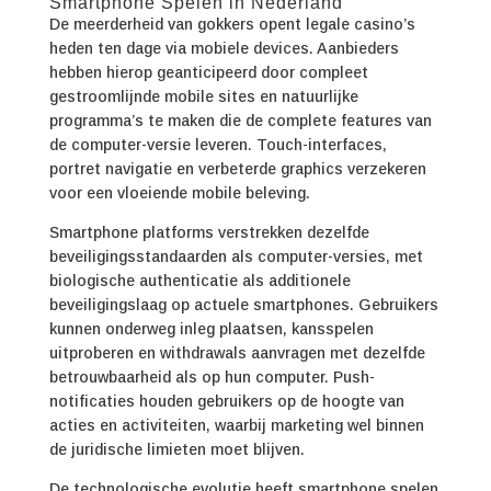
Smartphone Spelen in Nederland
De meerderheid van gokkers opent legale casino’s
heden ten dage via mobiele devices. Aanbieders
hebben hierop geanticipeerd door compleet
gestroomlijnde mobile sites en natuurlijke
programma’s te maken die de complete features van
de computer-versie leveren. Touch-interfaces,
portret navigatie en verbeterde graphics verzekeren
voor een vloeiende mobile beleving.
Smartphone platforms verstrekken dezelfde
beveiligingsstandaarden als computer-versies, met
biologische authenticatie als additionele
beveiligingslaag op actuele smartphones. Gebruikers
kunnen onderweg inleg plaatsen, kansspelen
uitproberen en withdrawals aanvragen met dezelfde
betrouwbaarheid als op hun computer. Push-
notificaties houden gebruikers op de hoogte van
acties en activiteiten, waarbij marketing wel binnen
de juridische limieten moet blijven.
De technologische evolutie heeft smartphone spelen