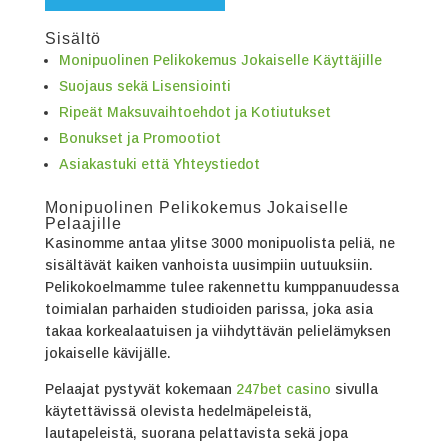
Sisältö
Monipuolinen Pelikokemus Jokaiselle Käyttäjille
Suojaus sekä Lisensiointi
Ripeät Maksuvaihtoehdot ja Kotiutukset
Bonukset ja Promootiot
Asiakastuki että Yhteystiedot
Monipuolinen Pelikokemus Jokaiselle
Pelaajille
Kasinomme antaa ylitse 3000 monipuolista peliä, ne
sisältävät kaiken vanhoista uusimpiin uutuuksiin.
Pelikokoelmamme tulee rakennettu kumppanuudessa
toimialan parhаiden studіoiden parissa, joka asia
takaa korkealaatuisen ja viihdyttävän pelielämyksen
jokaiselle kävijälle.
Pelaajat pystyvät kokemaan
247bet casino
sivulla
käytettävissä olevista hedelmäpeleistä,
lautapeleistä, suorana pelattavista sekä jopa