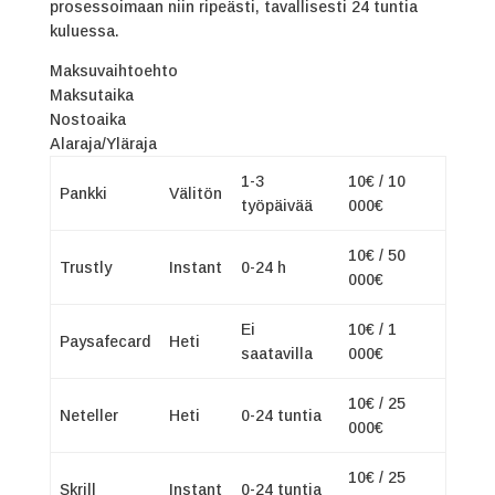
prosessoimaan niin ripeästi, tavallisesti 24 tuntia
kuluessa.
Maksuvaihtoehto
Maksutaika
Nostoaika
Alaraja/Yläraja
1-3
10€ / 10
Pankki
Välitön
työpäivää
000€
10€ / 50
Trustly
Instant
0-24 h
000€
Ei
10€ / 1
Paysafecard
Heti
saatavilla
000€
10€ / 25
Neteller
Heti
0-24 tuntia
000€
10€ / 25
Skrill
Instant
0-24 tuntia