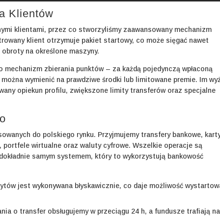
la Klientów
anymi klientami, przez co stworzyliśmy zaawansowany mechanizm
trowany klient otrzymuje pakiet startowy, co może sięgać nawet
e obroty na określone maszyny.
 o mechanizm zbierania punktów – za każdą pojedynczą wpłaconą
ie można wymienić na prawdziwe środki lub limitowane premie. Im wy
wany opiekun profilu, zwiększone limity transferów oraz specjalne
wo
owanych do polskiego rynku. Przyjmujemy transfery bankowe, kart
 portfele wirtualne oraz waluty cyfrowe. Wszelkie operacje są
dokładnie samym systemem, który to wykorzystują bankowość
tów jest wykonywana błyskawicznie, co daje możliwość wystartow
ia o transfer obsługujemy w przeciągu 24 h, a fundusze trafiają n