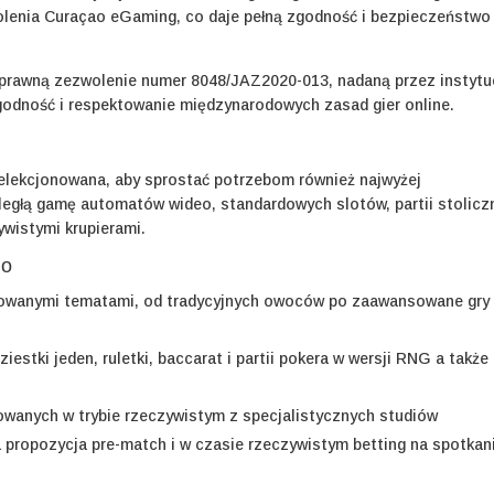
olenia Curaçao eGaming, co daje pełną zgodność i bezpieczeństwo
 prawną zezwolenie numer 8048/JAZ2020-013, nadaną przez instytu
ygodność i respektowanie międzynarodowych zasad gier online.
elekcjonowana, aby sprostać potrzebom również najwyżej
egłą gamę automatów wideo, standardowych slotów, partii stolicz
wistymi krupierami.
no
cowanymi tematami, od tradycyjnych owoców po zaawansowane gry
estki jeden, ruletki, baccarat i partii pokera w wersji RNG a także
owanych w trybie rzeczywistym z specjalistycznych studiów
 propozycja pre-match i w czasie rzeczywistym betting na spotkan