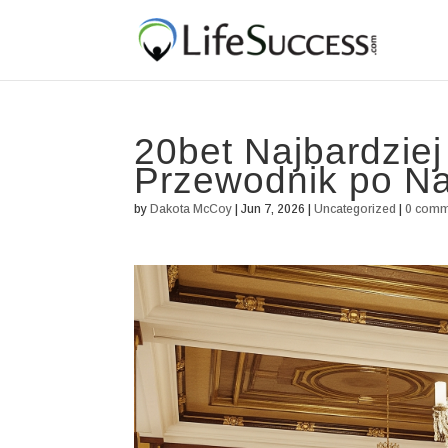
20bet Najbardzie
Przewodnik po Na
by
Dakota McCoy
|
Jun 7, 2026
|
Uncategorized
|
0 comm