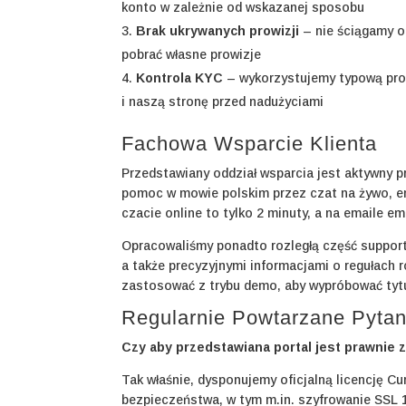
konto w zależnie od wskazanej sposobu
Brak ukrywanych prowizji
– nie ściągamy op
pobrać własne prowizje
Kontrola KYC
– wykorzystujemy typową proc
i naszą stronę przed nadużyciami
Fachowa Wsparcie Klienta
Przedstawiany oddział wsparcia jest aktywny 
pomoc w mowie polskim przez czat na żywo, em
czacie online to tylko 2 minuty, a na emaile 
Opracowaliśmy ponadto rozległą część support
a także precyzyjnymi informacjami o regułach
zastosować z trybu demo, aby wypróbować tytu
Regularnie Powtarzane Pytan
Czy aby przedstawiana portal jest prawnie 
Tak właśnie, dysponujemy oficjalną licencję
bezpieczeństwa, w tym m.in. szyfrowanie SSL 