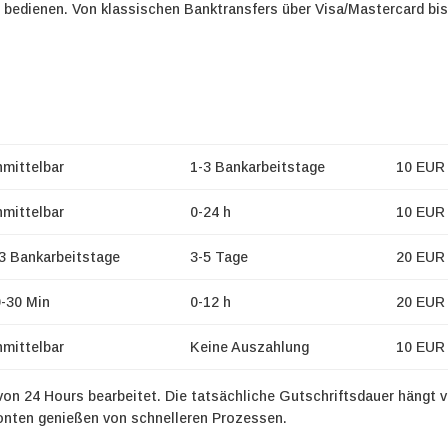
edienen. Von klassischen Banktransfers über Visa/Mastercard bis
mittelbar
1-3 Bankarbeitstage
10 EUR
mittelbar
0-24 h
10 EUR
3 Bankarbeitstage
3-5 Tage
20 EUR
-30 Min
0-12 h
20 EUR
mittelbar
Keine Auszahlung
10 EUR
on 24 Hours bearbeitet. Die tatsächliche Gutschriftsdauer hängt 
rkonten genießen von schnelleren Prozessen.