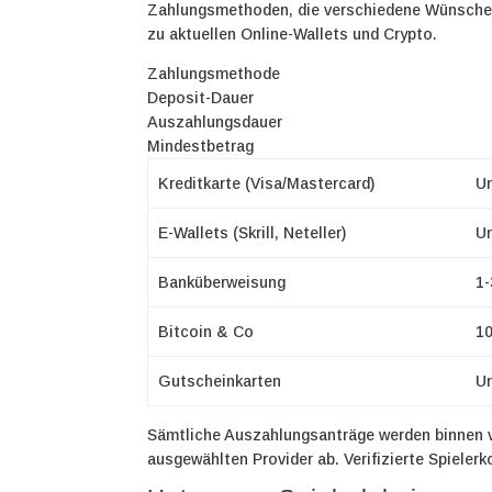
Zahlungsmethoden, die verschiedene Wünsche b
zu aktuellen Online-Wallets und Crypto.
Zahlungsmethode
Deposit-Dauer
Auszahlungsdauer
Mindestbetrag
Kreditkarte (Visa/Mastercard)
Un
E-Wallets (Skrill, Neteller)
Un
Banküberweisung
1-
Bitcoin & Co
10
Gutscheinkarten
Un
Sämtliche Auszahlungsanträge werden binnen v
ausgewählten Provider ab. Verifizierte Spiele