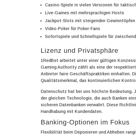
Casino-Spiele in vielen Versionen für taktisc
Live-Games mit mehrsprachigen Hosts
Jackpot-Slots mit steigenden Gewinntöpfen
Video-Poker für Poker-Fans
Sofortspiele und Schnellspiele für zwischen
Lizenz und Privatsphäre
1RedBet arbeitet unter einer gültigen Konzess
Gaming Authority zählt als eine der respektiert
Anbieter faire Geschäftspraktiken einhalten. D
Qualitätsmerkmal, das kontinuierlichen Kontrol
Datenschutz hat bei uns höchste Bedeutung. J
der gleichen Technologie, die auch Banken ein
sicheren Datenbanken verwahrt. Diese Richtlin
Handhabung mit Kundendaten.
Banking-Optionen im Fokus
Flexibilität beim Deponieren und Abheben rangie