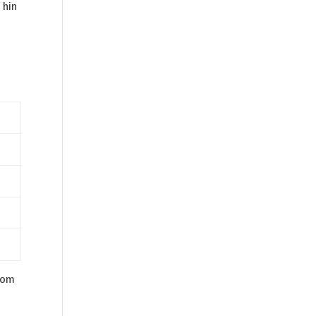
 hin
vom