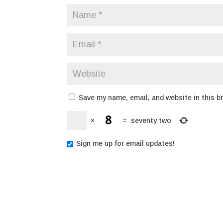
Save my name, email, and website in this b
×
=
seventy two
Sign me up for email updates!