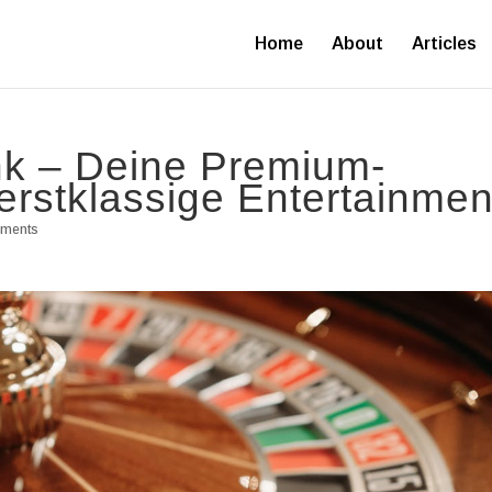
Home
About
Articles
k – Deine Premium-
 erstklassige Entertainmen
mments