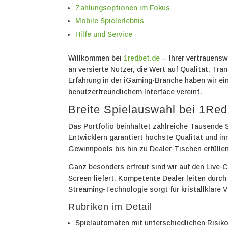
Zahlungsoptionen im Fokus
Mobile Spielerlebnis
Hilfe und Service
Willkommen bei
1redbet.de
– Ihrer vertrauensw
an versierte Nutzer, die Wert auf Qualität, Tr
Erfahrung in der iGaming-Branche haben wir ei
benutzerfreundlichem Interface vereint.
Breite Spielauswahl bei 1Re
Das Portfolio beinhaltet zahlreiche Tausende 
Entwicklern garantiert höchste Qualität und i
Gewinnpools bis hin zu Dealer-Tischen erfüllen 
Ganz besonders erfreut sind wir auf den Live-
Screen liefert. Kompetente Dealer leiten durch
Streaming-Technologie sorgt für kristallklare 
Rubriken im Detail
Spielautomaten mit unterschiedlichen Risik