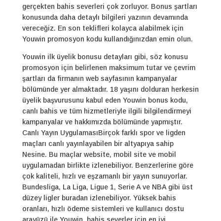
gerçekten bahis severleri çok zorluyor. Bonus şartları
konusunda daha detaylı bilgileri yazının devamında
vereceğiz. En son teklifleri kolayca alabilmek için
Youwin promosyon kodu kullandığınızdan emin olun.
Youwin ilk üyelik bonusu detayları gibi, söz konusu
promosyon için belirlenen maksimum tutar ve çevrim
şartları da firmanın web sayfasının kampanyalar
bölümünde yer almaktadır. 18 yaşını dolduran herkesin
üyelik başvurusunu kabul eden Youwin bonus kodu,
canlı bahis ve tüm hizmetleriyle ilgili bilgilendirmeyi
kampanyalar ve hakkımızda bölümünde yapmıştır.
Canlı Yayın UygulamasıBirçok farklı spor ve ligden
maçları canlı yayınlayabilen bir altyapıya sahip
Nesine. Bu maçlar website, mobil site ve mobil
uygulamadan birlikte izlenebiliyor. Benzerlerine göre
çok kaliteli, hızlı ve eşzamanlı bir yayın sunuyorlar.
Bundesliga, La Liga, Ligue 1, Serie A ve NBA gibi üst
düzey ligler buradan izlenebiliyor. Yüksek bahis
oranları, hızlı ödeme sistemleri ve kullanıcı dostu
arayüzü ile Youwin, bahis severler için en iyi