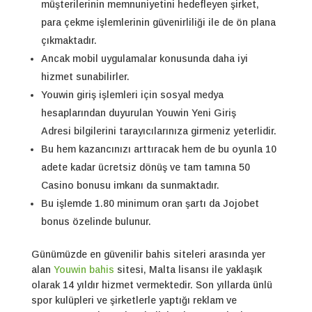
müşterilerinin memnuniyetini hedefleyen şirket,
para çekme işlemlerinin güvenirliliği ile de ön plana
çıkmaktadır.
Ancak mobil uygulamalar konusunda daha iyi
hizmet sunabilirler.
Youwin giriş işlemleri için sosyal medya
hesaplarından duyurulan Youwin Yeni Giriş
Adresi bilgilerini tarayıcılarınıza girmeniz yeterlidir.
Bu hem kazancınızı arttıracak hem de bu oyunla 10
adete kadar ücretsiz dönüş ve tam tamına 50
Casino bonusu imkanı da sunmaktadır.
Bu işlemde 1.80 minimum oran şartı da Jojobet
bonus özelinde bulunur.
Günümüzde en güvenilir bahis siteleri arasında yer
alan
Youwin bahis
sitesi, Malta lisansı ile yaklaşık
olarak 14 yıldır hizmet vermektedir. Son yıllarda ünlü
spor kulüpleri ve şirketlerle yaptığı reklam ve