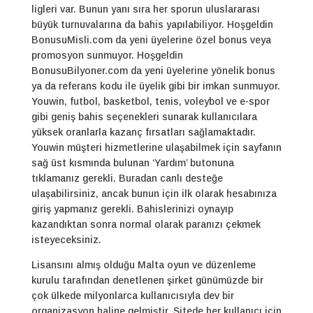
ligleri var. Bunun yanı sıra her sporun uluslararası
büyük turnuvalarına da bahis yapılabiliyor. Hoşgeldin
BonusuMisli.com da yeni üyelerine özel bonus veya
promosyon sunmuyor. Hoşgeldin
BonusuBilyoner.com da yeni üyelerine yönelik bonus
ya da referans kodu ile üyelik gibi bir imkan sunmuyor.
Youwin, futbol, basketbol, tenis, voleybol ve e-spor
gibi geniş bahis seçenekleri sunarak kullanıcılara
yüksek oranlarla kazanç fırsatları sağlamaktadır.
Youwin müşteri hizmetlerine ulaşabilmek için sayfanın
sağ üst kısmında bulunan ‘Yardım’ butonuna
tıklamanız gerekli. Buradan canlı desteğe
ulaşabilirsiniz, ancak bunun için ilk olarak hesabınıza
giriş yapmanız gerekli. Bahislerinizi oynayıp
kazandıktan sonra normal olarak paranızı çekmek
isteyeceksiniz.
Lisansını almış olduğu Malta oyun ve düzenleme
kurulu tarafından denetlenen şirket günümüzde bir
çok ülkede milyonlarca kullanıcısıyla dev bir
organizasyon haline gelmiştir. Sitede her kullanıcı için