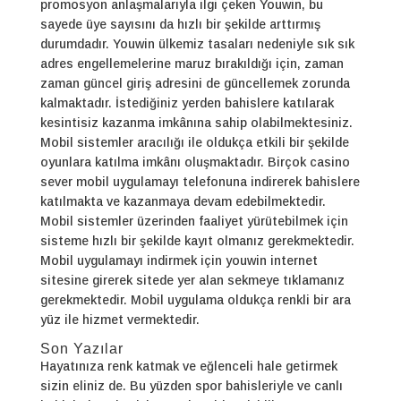
promosyon anlaşmalarıyla ilgi çeken Youwin, bu
sayede üye sayısını da hızlı bir şekilde arttırmış
durumdadır. Youwin ülkemiz tasaları nedeniyle sık sık
adres engellemelerine maruz bırakıldığı için, zaman
zaman güncel giriş adresini de güncellemek zorunda
kalmaktadır. İstediğiniz yerden bahislere katılarak
kesintisiz kazanma imkânına sahip olabilmektesiniz.
Mobil sistemler aracılığı ile oldukça etkili bir şekilde
oyunlara katılma imkânı oluşmaktadır. Birçok casino
sever mobil uygulamayı telefonuna indirerek bahislere
katılmakta ve kazanmaya devam edebilmektedir.
Mobil sistemler üzerinden faaliyet yürütebilmek için
sisteme hızlı bir şekilde kayıt olmanız gerekmektedir.
Mobil uygulamayı indirmek için youwin internet
sitesine girerek sitede yer alan sekmeye tıklamanız
gerekmektedir. Mobil uygulama oldukça renkli bir ara
yüz ile hizmet vermektedir.
Son Yazılar
Hayatınıza renk katmak ve eğlenceli hale getirmek
sizin eliniz de. Bu yüzden spor bahisleriyle ve canlı