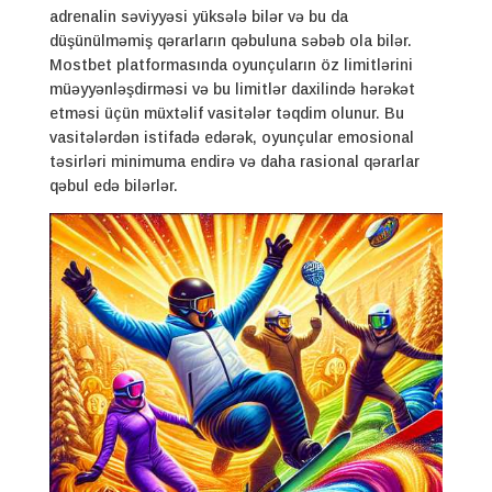
adrenalin səviyyəsi yüksələ bilər və bu da
düşünülməmiş qərarların qəbuluna səbəb ola bilər.
Mostbet platformasında oyunçuların öz limitlərini
müəyyənləşdirməsi və bu limitlər daxilində hərəkət
etməsi üçün müxtəlif vasitələr təqdim olunur. Bu
vasitələrdən istifadə edərək, oyunçular emosional
təsirləri minimuma endirə və daha rasional qərarlar
qəbul edə bilərlər.