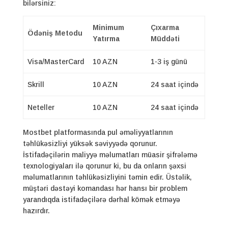
bilərsiniz:
Minimum
Çıxarma
Ödəniş Metodu
Yatırma
Müddəti
Visa/MasterCard
10 AZN
1-3 iş günü
Skrill
10 AZN
24 saat içində
Neteller
10 AZN
24 saat içində
Mostbet platformasında pul əməliyyatlarının
təhlükəsizliyi yüksək səviyyədə qorunur.
İstifadəçilərin maliyyə məlumatları müasir şifrələmə
texnologiyaları ilə qorunur ki, bu da onların şəxsi
məlumatlarının təhlükəsizliyini təmin edir. Üstəlik,
müştəri dəstəyi komandası hər hansı bir problem
yarandıqda istifadəçilərə dərhal kömək etməyə
hazırdır.