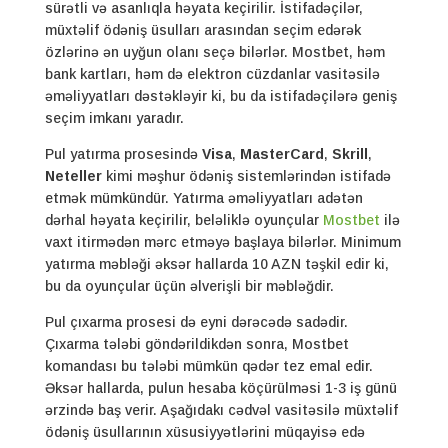
sürətli və asanlıqla həyata keçirilir. İstifadəçilər,
müxtəlif ödəniş üsulları arasından seçim edərək
özlərinə ən uyğun olanı seçə bilərlər. Mostbet, həm
bank kartları, həm də elektron cüzdanlar vasitəsilə
əməliyyatları dəstəkləyir ki, bu da istifadəçilərə geniş
seçim imkanı yaradır.
Pul yatırma prosesində
Visa
,
MasterCard
,
Skrill
,
Neteller
kimi məşhur ödəniş sistemlərindən istifadə
etmək mümkündür. Yatırma əməliyyatları adətən
dərhal həyata keçirilir, beləliklə oyunçular
Mostbet
ilə
vaxt itirmədən mərc etməyə başlaya bilərlər. Minimum
yatırma məbləği əksər hallarda 10 AZN təşkil edir ki,
bu da oyunçular üçün əlverişli bir məbləğdir.
Pul çıxarma prosesi də eyni dərəcədə sadədir.
Çıxarma tələbi göndərildikdən sonra, Mostbet
komandası bu tələbi mümkün qədər tez emal edir.
Əksər hallarda, pulun hesaba köçürülməsi 1-3 iş günü
ərzində baş verir. Aşağıdakı cədvəl vasitəsilə müxtəlif
ödəniş üsullarının xüsusiyyətlərini müqayisə edə