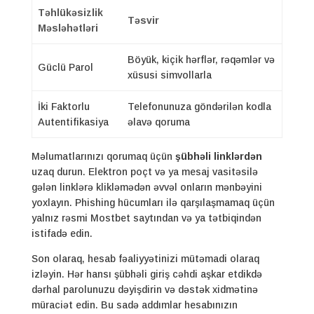
Təhlükəsizlik
Təsvir
Məsləhətləri
Böyük, kiçik hərflər, rəqəmlər və
Güclü Parol
xüsusi simvollarla
İki Faktorlu
Telefonunuza göndərilən kodla
Autentifikasiya
əlavə qoruma
Məlumatlarınızı qorumaq üçün
şübhəli linklərdən
uzaq durun. Elektron poçt və ya mesaj vasitəsilə
gələn linklərə klikləmədən əvvəl onların mənbəyini
yoxlayın. Phishing hücumları ilə qarşılaşmamaq üçün
yalnız rəsmi Mostbet saytından və ya tətbiqindən
istifadə edin.
Son olaraq, hesab fəaliyyətinizi mütəmadi olaraq
izləyin. Hər hansı şübhəli giriş cəhdi aşkar etdikdə
dərhal parolunuzu dəyişdirin və dəstək xidmətinə
müraciət edin. Bu sadə addımlar hesabınızın