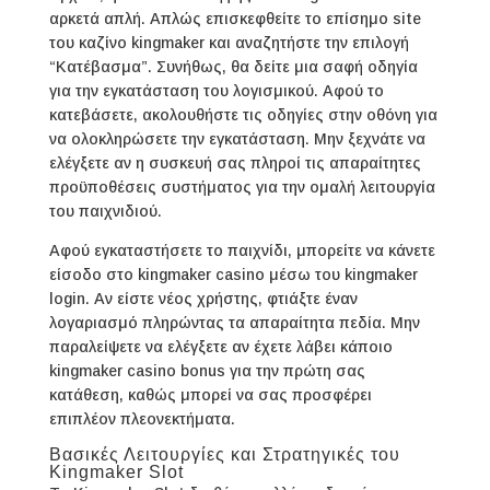
αρκετά απλή. Απλώς επισκεφθείτε το επίσημο site
του καζίνο kingmaker και αναζητήστε την επιλογή
“Κατέβασμα”. Συνήθως, θα δείτε μια σαφή οδηγία
για την εγκατάσταση του λογισμικού. Αφού το
κατεβάσετε, ακολουθήστε τις οδηγίες στην οθόνη για
να ολοκληρώσετε την εγκατάσταση. Μην ξεχνάτε να
ελέγξετε αν η συσκευή σας πληροί τις απαραίτητες
προϋποθέσεις συστήματος για την ομαλή λειτουργία
του παιχνιδιού.
Αφού εγκαταστήσετε το παιχνίδι, μπορείτε να κάνετε
είσοδο στο kingmaker casino μέσω του kingmaker
login. Αν είστε νέος χρήστης, φτιάξτε έναν
λογαριασμό πληρώντας τα απαραίτητα πεδία. Μην
παραλείψετε να ελέγξετε αν έχετε λάβει κάποιο
kingmaker casino bonus για την πρώτη σας
κατάθεση, καθώς μπορεί να σας προσφέρει
επιπλέον πλεονεκτήματα.
Βασικές Λειτουργίες και Στρατηγικές του
Kingmaker Slot