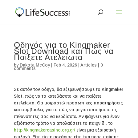
Οδηγός για το Kingmaker
Slot Download και Πώς να
Παίξετε Ατελείωτα
by
Dakota McCoy
|
Feb 4, 2026
|
Articles
|
0
comments
Σε αυτόν τον οδηγό, θα εξερευνήσουμε το Kingmaker
Slot, πώς να το κατεβάσετε και να παίξετε
ατελείωτα. Θα μοιραστώ προσωπικές παρατηρήσεις
και συμβουλές για το πώς να μεγιστοποιήσετε τις
πιθανότητές σας να κερδίσετε. Αν ψάχνετε για έναν
αξιόπιστο τρόπο να απολαύσετε το παιχνίδι, το
http://kingmakercasino.org.gr/
είναι μια εξαιρετική
επιλογή. Είτε είστε αρχάριος είτε έμπειρος παίκτης,