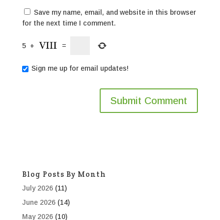
Save my name, email, and website in this browser
for the next time I comment.
5
+
=
Sign me up for email updates!
Blog Posts By Month
July 2026
(11)
June 2026
(14)
May 2026
(10)