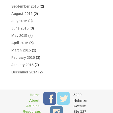
September 2015
(2)
August 2015
(2)
July 2015
(3)
June 2015
(3)
May 2015
(4)
April 2015
(5)
March 2015
(2)
February 2015
(3)
January 2015
(7)
December 2014
(2)
Home
5209
About
Hohman
Articles
Avenue
Resources
Ste 127