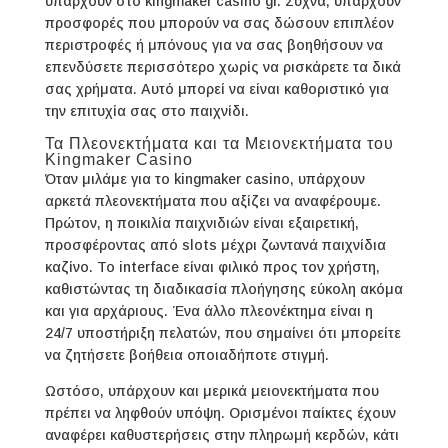
υπάρχουν στο kingmaker casino gr. Συχνά, υπάρχουν
προσφορές που μπορούν να σας δώσουν επιπλέον
περιστροφές ή μπόνους για να σας βοηθήσουν να
επενδύσετε περισσότερο χωρίς να ρισκάρετε τα δικά
σας χρήματα. Αυτό μπορεί να είναι καθοριστικό για
την επιτυχία σας στο παιχνίδι.
Τα Πλεονεκτήματα και τα Μειονεκτήματα του
Kingmaker Casino
Όταν μιλάμε για το kingmaker casino, υπάρχουν
αρκετά πλεονεκτήματα που αξίζει να αναφέρουμε.
Πρώτον, η ποικιλία παιχνιδιών είναι εξαιρετική,
προσφέροντας από slots μέχρι ζωντανά παιχνίδια
καζίνο. Το interface είναι φιλικό προς τον χρήστη,
καθιστώντας τη διαδικασία πλοήγησης εύκολη ακόμα
και για αρχάριους. Ένα άλλο πλεονέκτημα είναι η
24/7 υποστήριξη πελατών, που σημαίνει ότι μπορείτε
να ζητήσετε βοήθεια οποιαδήποτε στιγμή.
Ωστόσο, υπάρχουν και μερικά μειονεκτήματα που
πρέπει να ληφθούν υπόψη. Ορισμένοι παίκτες έχουν
αναφέρει καθυστερήσεις στην πληρωμή κερδών, κάτι