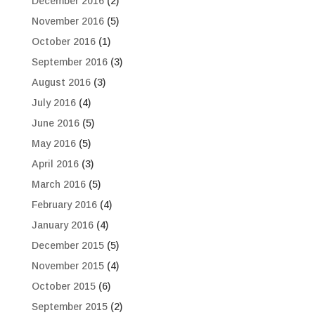
December 2016
(2)
November 2016
(5)
October 2016
(1)
September 2016
(3)
August 2016
(3)
July 2016
(4)
June 2016
(5)
May 2016
(5)
April 2016
(3)
March 2016
(5)
February 2016
(4)
January 2016
(4)
December 2015
(5)
November 2015
(4)
October 2015
(6)
September 2015
(2)