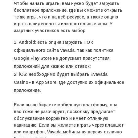
Чтобы начать играть, вам нужно будет загрузить
бесплатное приложение, где вы сможете открыть
те же игры, что и на веб-ресурсе, а также опцию
играть в видеослоты или настольные игры. У
азартных участников есть выбор:
Android: есть опция загрузить ПО с
официального сайта Vavada, так как политика
Google Play Store не допускает присутствия
приложений для казино или ставок;
iOS: необходимо будет выбрать «Vavada
Casino» в App Store, где доступно их официальное
приложение.
Если вы выбираете мобильную платформу, она
вас тоже не разочарует, поскольку предлагает
обслуживание корректно и имеет отличную
навигацию. Если вы желаете играть через планшет
или смартфон, Vavada мобильная версия отлично