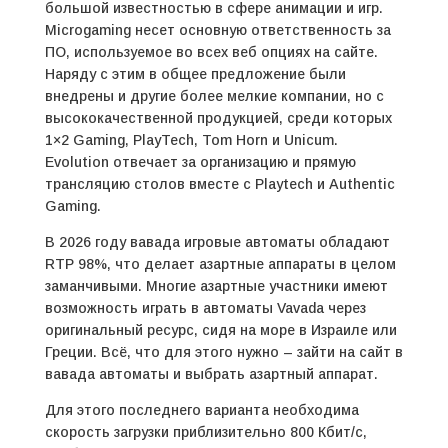
большой известностью в сфере анимации и игр.
Microgaming несет основную ответственность за
ПО, используемое во всех веб опциях на сайте.
Наряду с этим в общее предложение были
внедрены и другие более мелкие компании, но с
высококачественной продукцией, среди которых
1×2 Gaming, PlayTech, Tom Horn и Unicum.
Evolution отвечает за организацию и прямую
трансляцию столов вместе с Playtech и Authentic
Gaming.
В 2026 году вавада игровые автоматы обладают
RTP 98%, что делает азартные аппараты в целом
заманчивыми. Многие азартные участники имеют
возможность играть в автоматы Vavada через
оригинальный ресурс, сидя на море в Израиле или
Греции. Всё, что для этого нужно – зайти на сайт в
вавада автоматы и выбрать азартный аппарат.
Для этого последнего варианта необходима
скорость загрузки приблизительно 800 Кбит/с,