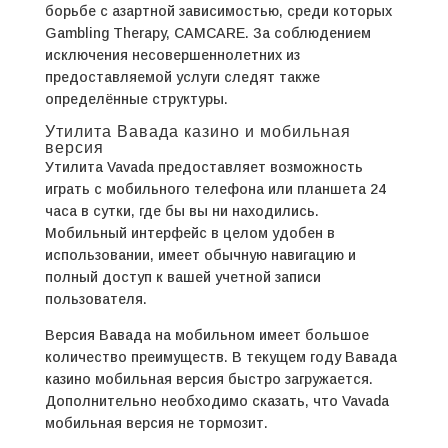
борьбе с азартной зависимостью, среди которых
Gambling Therapy, CAMCARE. За соблюдением
исключения несовершеннолетних из
предоставляемой услуги следят также
определённые структуры.
Утилита Вавада казино и мобильная
версия
Утилита Vavada предоставляет возможность
играть с мобильного телефона или планшета 24
часа в сутки, где бы вы ни находились.
Мобильный интерфейс в целом удобен в
использовании, имеет обычную навигацию и
полный доступ к вашей учетной записи
пользователя.
Версия Вавада на мобильном имеет большое
количество преимуществ. В текущем году Вавада
казино мобильная версия быстро загружается.
Дополнительно необходимо сказать, что Vavada
мобильная версия не тормозит.