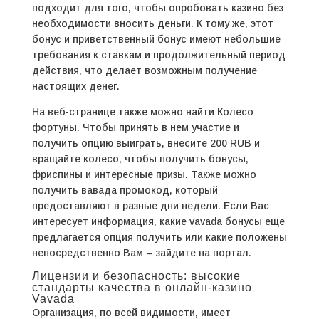
подходит для того, чтобы опробовать казино без
необходимости вносить деньги. К тому же, этот
бонус и приветственный бонус имеют небольшие
требования к ставкам и продолжительный период
действия, что делает возможным получение
настоящих денег.
На веб-странице также можно найти Колесо
фортуны. Чтобы принять в нем участие и
получить опцию выиграть, внесите 200 RUB и
вращайте колесо, чтобы получить бонусы,
фриспины и интересные призы. Также можно
получить вавада промокод, который
предоставляют в разные дни недели. Если Вас
интересует информация, какие vavada бонусы еще
предлагается опция получить или какие положены
непосредственно Вам – зайдите на портал.
Лицензии и безопасность: высокие
стандарты качества в онлайн-казино
Vavada
Организация, по всей видимости, имеет