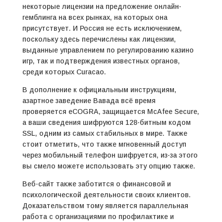
некоторые лицензии на предложение онлайн-
гемблинга на всех рынках, на которых она
присутствует. И Россия не есть исключением,
поскольку здесь перечислены как лицензии,
выданные управлением по регулированию казино
игр, так и подтверждения известных органов,
среди которых Curacao.
В дополнение к официальным инструкциям,
азартное заведение Вавада всё время
проверяется eCOGRA, защищается McAfee Secure,
а ваши сведения шифруются 128-битным кодом
SSL, одним из самых стабильных в мире. Также
стоит отметить, что также мгновенный доступ
через мобильный телефон шифруется, из-за этого
вы смело можете использовать эту опцию также.
Веб-сайт также заботится о финансовой и
психологической деятельности своих клиентов.
Доказательством тому является параллельная
работа с организациями по профилактике и