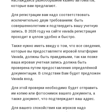
наслаждаясь разнообразием казино автоматов,
которые вам предлагают.
Для регистрации вам надо соответствовать
исключительно двум требованиям: быть
совершеннолетним и подтвердить вашу учетную
запись. В 2026 году на сайте vavada регистрация
проходит в целом удобно и быстро.
Также нужно иметь ввиду о том, что все сведения,
которые вы предоставляете игровой платформе
Vavada, должны быть правдивыми, так как позже
ваша игровая учетная запись должна быть
проверена путем предоставления определённой
документации. В следствии Вам будет предложен
Vavada вход.
Для этой проверки необходимо будет отправить
им копию или фотоснимок вашего документа, а
также документ, что подтверждает ваш адрес.
Для вашего спокойствия как игроков надо