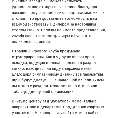
В казино Вавада вы можете испытать
удовольствие от игры в live казино благодаря
насыщенному разнообразию предлагаемых живых
столов, что предоставляет возможность вам
взаимодействовать с дилером за настоящим
столом казино. Если вы не имеете представления,
vavada casino зеркало для игры в live – это
великолепная опция.
Страницы игрового клуба продумано
структурированы. Как и у других операторов,
вкладка, ведущая целенаправленно в раздел
казино, находится на виду в верхнем меню.
Благодаря симпатичному дизайну все параметры
игры будут доступны на начальной панели. В нем
вы можете разделить заголовки по стилю или
таблице для лучшей организации.
Внизу по центру ряд указателей моментально
направит вас в департамент поддержки азартных
участников. Наконец, внизу сайта можно найти