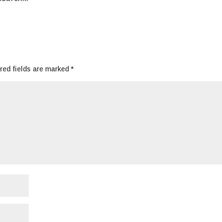
red fields are marked
*