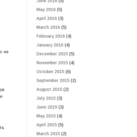
June 2016
(5)
May 2016
(5)
April 2016
(3)
March 2016
(5)
February 2016
(4)
January 2016
(4)
с не
December 2015
(5)
November 2015
(4)
October 2015
(6)
September 2015
(2)
August 2015
(2)
ря
ые
July 2015
(3)
June 2015
(3)
May 2015
(4)
April 2015
(5)
ть
March 2015
(2)