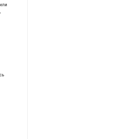
 или
,
сь