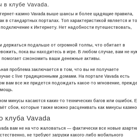
 в клубе Vavada.
тернет-казино Vavada выше шансы и более щадящие правила,
как в стандартных порталах. Топ характеристикой является и то
ь подключение к Интернету. Нет надобности путешествовать,
ам держаться подальше от огромной толпы, что обитает в
евожить, пока вы находитесь в игре. В любом случае, вам не ну
то помогает сэкономить ваши денежные активы.
ьная проблема заключается в том, что вы не получаете
учае с live традиционными домами. На портале Vavada есть
ом вам все же придется подождать какое-то мгновение, прежд
омощь.
вном минусы касаются каких-то технических багов или ошибок. 
даёт сбои, которые также можно расценивать как минусы казино
о клуба Vavada
vada вам не на что жаловаться — фактически все новые азарт
тественно, не требуют загрузки какого-либо мобильного