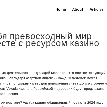
Home
About
Articles
бя превосходный мир
есте с ресурсом казино
ьную деятельность под эгидой Кюрасао. Это соответствующий
нзию. Благодаря азартной лицензии каждый человек может
ги: от популярных методов пополнения счета до игр с более 
икам Vavada казино в Российской Федерации будут предложены
 поощрения.
этом портале? Vavada казино официальный портал в 2024 году