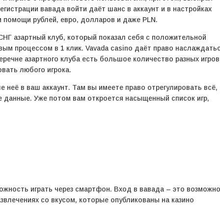
гистрации вавада войти даёт шанс в аккаунт и в настройках
и помощи рублей, евро, долларов и даже PLN.
СНГ азартный клуб, который показал себя с положительной
ым процессом в 1 клик. Vavada casino даёт право наслаждать
еречне азартного клуба есть большое количество разных игро
овать любого игрока.
е неё в ваш аккаунт. Там вы имеете право отрегулировать всё,
е данные. Уже потом вам откроется насыщенный список игр,
ожность играть через смартфон. Вход в вавада – это возможн
звлечениях со вкусом, которые опубликованы на казино