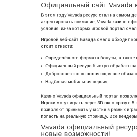
Официальный сайт Vavada к
В этом году Vavada ресурс стал на самом д
акцентировать внимание, Vavada казино оф
условия, из-за которых игровой портал сме
Игровой веб-сайт Вавада смело обходит к
стоит отнести:
Определённого формата бонусы, а также 
Официальный ресурс быстро обрабатывает
Добросовестно выполняющая все обязан
Надёжная мобильная версия;
Казино Vavada официальный портал позвол
Игроки могут играть через 3D окно сразу в 
позволяют принимать участие в разных игра
попасть на реальную страницу. Все вендеры
Vavada официальный ресурс
новые возможности!