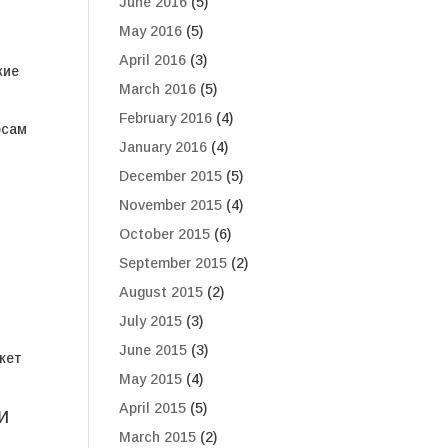
June 2016
(5)
May 2016
(5)
April 2016
(3)
кие
March 2016
(5)
February 2016
(4)
юсам
January 2016
(4)
December 2015
(5)
November 2015
(4)
October 2015
(6)
September 2015
(2)
August 2015
(2)
July 2015
(3)
June 2015
(3)
ожет
May 2015
(4)
April 2015
(5)
и
March 2015
(2)