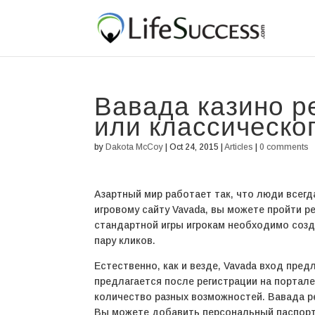
Вавада казино р
или классическо
by
Dakota McCoy
|
Oct 24, 2015
|
Articles
|
0 comments
Азартный мир работает так, что люди всегд
игровому сайту Vavada, вы можете пройти р
стандартной игры игрокам необходимо созд
пару кликов.
Естественно, как и везде, Vavada вход пре
предлагается после регистрации на портале
количество разных возможностей. Вавада р
Вы можете добавить персональный паспорт 