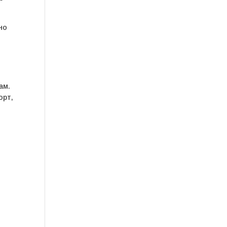
но
ам.
орт,