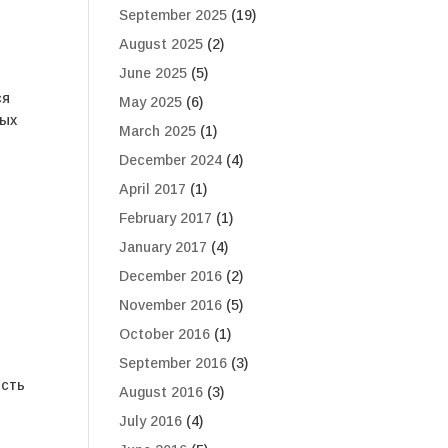
September 2025
(19)
August 2025
(2)
June 2025
(5)
ся
May 2025
(6)
вых
March 2025
(1)
December 2024
(4)
April 2017
(1)
February 2017
(1)
January 2017
(4)
December 2016
(2)
November 2016
(5)
October 2016
(1)
September 2016
(3)
ость
August 2016
(3)
July 2016
(4)