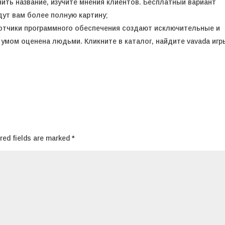
ить название, изучите мнения клиентов. Бесплатный вариант
дут вам более полную картину;
ботчики программного обеспечения создают исключительные и
 умом оценена людьми. Кликните в каталог, найдите vavada игр
red fields are marked
*