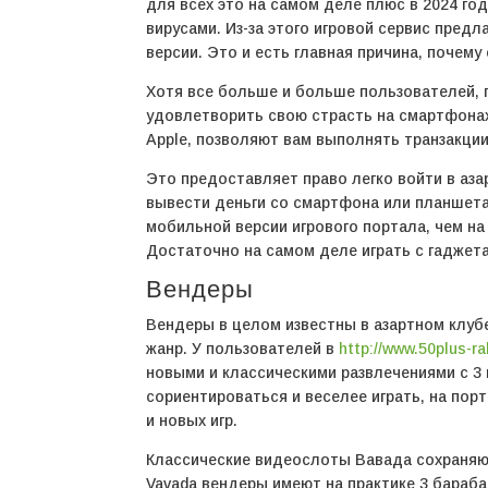
для всех это на самом деле плюс в 2024 го
вирусами. Из-за этого игровой сервис пред
версии. Это и есть главная причина, почем
Хотя все больше и больше пользователей, 
удовлетворить свою страсть на смартфонах
Apple, позволяют вам выполнять транзакции
Это предоставляет право легко войти в аза
вывести деньги со смартфона или планшета
мобильной версии игрового портала, чем на
Достаточно на самом деле играть с гаджета
Вендеры
Вендеры в целом известны в азартном клубе 
жанр. У пользователей в
http://www.50plus-ra
новыми и классическими развлечениями с 3 
сориентироваться и веселее играть, на пор
и новых игр.
Классические видеослоты Вавада сохраняю
Vavada вендеры имеют на практике 3 бараба