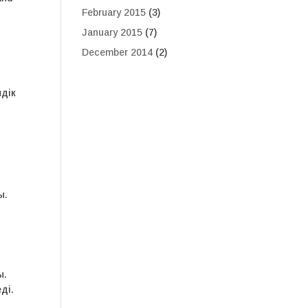
February 2015
(3)
January 2015
(7)
December 2014
(2)
ндік
ы.
ы.
ді.