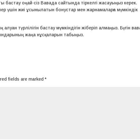
ы бастау оңай-сіз Вавада сайтында тіркелгі жасауыңыз керек.
елер үшін жиі ұсынылатын бонустар мен жарнамаларға мүмкіндік
луан түрлілігін бастау мүмкіндігін жіберіп алмаңыз. Бүгін ва
йындарының жаңа нұсқаларын табыңыз.
red fields are marked
*