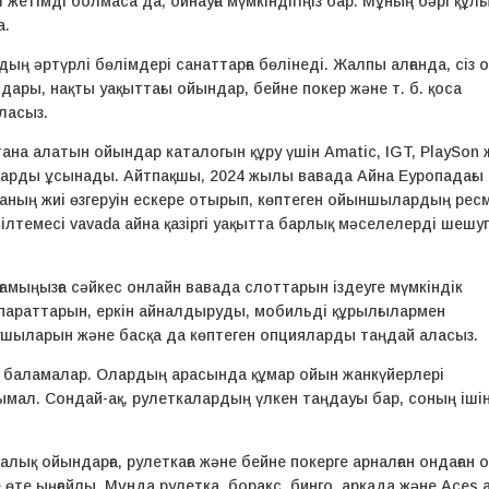
л жетімді болмаса да, ойнауға мүмкіндігіңіз бар. Мұның бәрі құ
а.
ң әртүрлі бөлімдері санаттарға бөлінеді. Жалпы алғанда, сіз 
ары, нақты уақыттағы ойындар, бейне покер және т. б. қоса
аласыз.
ана алатын ойындар каталогын құру үшін Amatic, IGT, PlaySon 
ттарды ұсынады. Айтпақшы, 2024 жылы вавада Айна Еуропадағы
ның жиі өзгеруін ескере отырып, көптеген ойыншылардың рес
темесі vavada айна қазіргі уақытта барлық мәселелерді шешу
алғамыңызға сәйкес онлайн вавада слоттарын іздеуге мүмкіндік
аппараттарын, еркін айналдыруды, мобильді құрылғылармен
тушыларын және басқа да көптеген опцияларды таңдай аласыз.
ы баламалар. Олардың арасында құмар ойын жанкүйерлері
мал. Сондай-ақ, рулеткалардың үлкен таңдауы бар, соның іші
ық ойындарға, рулеткаға және бейне покерге арналған ондаған 
 өте ыңғайлы. Мұнда рулетка, боракс, бинго, аркада және Aces 