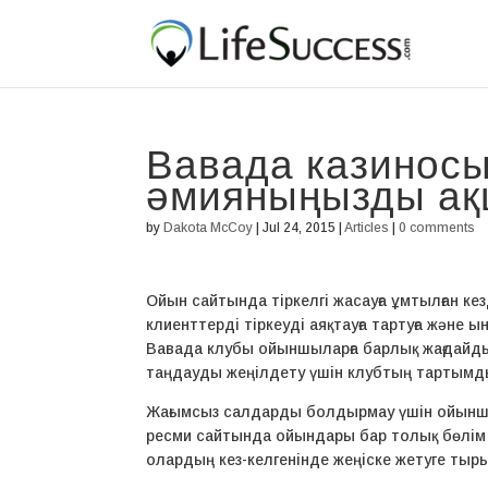
Вавада казиносы
әмияныңызды ақ
by
Dakota McCoy
|
Jul 24, 2015
|
Articles
|
0 comments
Ойын сайтында тіркелгі жасауға ұмтылған к
клиенттерді тіркеуді аяқтауға тартуға және
Вавада клубы ойыншыларға барлық жағдайды
таңдауды жеңілдету үшін клубтың тартымд
Жағымсыз салдарды болдырмау үшін ойыншыл
ресми сайтында ойындары бар толық бөлім б
олардың кез-келгенінде жеңіске жетуге тыр